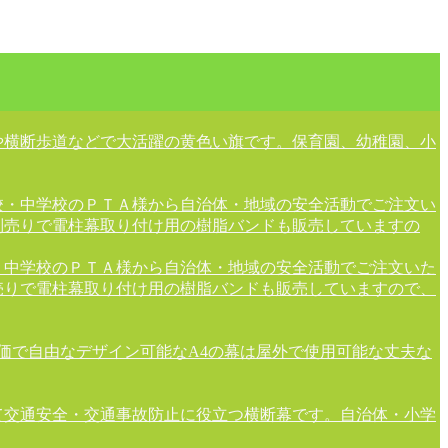
や横断歩道などで大活躍の黄色い旗です。保育園、幼稚園、小
校・中学校のＰＴＡ様から自治体・地域の安全活動でご注文い
別売りで電柱幕取り付け用の樹脂バンドも販売していますの
・中学校のＰＴＡ様から自治体・地域の安全活動でご注文いた
売りで電柱幕取り付け用の樹脂バンドも販売していますので、
安価で自由なデザイン可能なA4の幕は屋外で使用可能な丈夫な
て交通安全・交通事故防止に役立つ横断幕です。自治体・小学