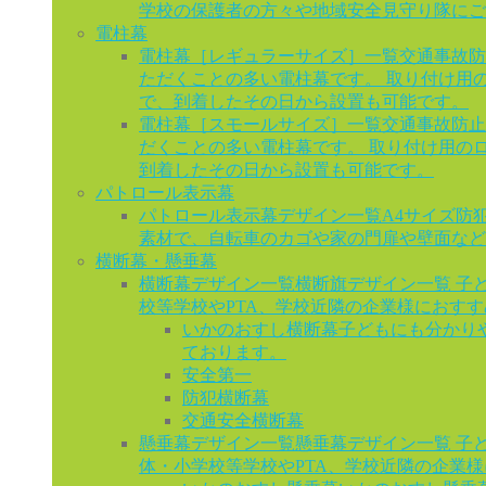
学校の保護者の方々や地域安全見守り隊にご
電柱幕
電柱幕［レギュラーサイズ］一覧
交通事故防
ただくことの多い電柱幕です。 取り付け用
で、到着したその日から設置も可能です。
電柱幕［スモールサイズ］一覧
交通事故防止
だくことの多い電柱幕です。 取り付け用の
到着したその日から設置も可能です。
パトロール表示幕
パトロール表示幕デザイン一覧
A4サイズ防
素材で、自転車のカゴや家の門扉や壁面など
横断幕・懸垂幕
横断幕デザイン一覧
横断旗デザイン一覧 子
校等学校やPTA、学校近隣の企業様におす
いかのおすし横断幕
子どもにも分かり
ております。
安全第一
防犯横断幕
交通安全横断幕
懸垂幕デザイン一覧
懸垂幕デザイン一覧 子
体・小学校等学校やPTA、学校近隣の企業