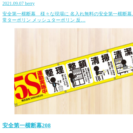
2021.09.07
berry
安全第一横断幕 様々な現場に 名入れ無料の安全第一横断幕
常ターポリン メッシュターポリン 反…
安全第一横断幕208