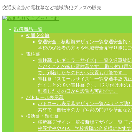
交通安全旗や電柱幕など地域防犯グッズの販売
取扱商品一覧
交通安全旗
交通安全・横断旗デザイン一覧
交通安全旗・
学校の保護者の方々や地域安全見守り隊にご
電柱幕
電柱幕［レギュラーサイズ］一覧
交通事故防
ただくことの多い電柱幕です。 取り付け用
で、到着したその日から設置も可能です。
電柱幕［スモールサイズ］一覧
交通事故防止
だくことの多い電柱幕です。 取り付け用の
到着したその日から設置も可能です。
パトロール表示幕
パトロール表示幕デザイン一覧
A4サイズ防
素材で、自転車のカゴや家の門扉や壁面など
横断幕・懸垂幕
横断幕デザイン一覧
横断旗デザイン一覧 子
校等学校やPTA、学校近隣の企業様におす