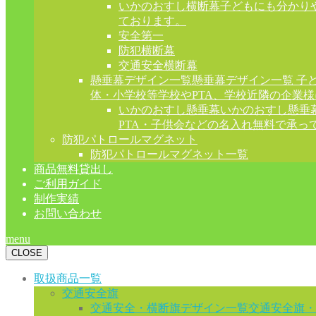
いかのおすし横断幕
子どもにも分かり
ております。
安全第一
防犯横断幕
交通安全横断幕
懸垂幕デザイン一覧
懸垂幕デザイン一覧 子
体・小学校等学校やPTA、学校近隣の企業
いかのおすし懸垂幕
いかのおすし懸垂
PTA・子供会などの名入れ無料で承っ
防犯パトロールマグネット
防犯パトロールマグネット一覧
商品無料貸出し
ご利用ガイド
制作実績
お問い合わせ
menu
CLOSE
取扱商品一覧
交通安全旗
交通安全・横断旗デザイン一覧
交通安全旗・