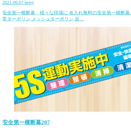
2021.09.07
berry
安全第一横断幕 様々な現場に 名入れ無料の安全第一横断幕
常ターポリン メッシュターポリン 反…
安全第一横断幕207