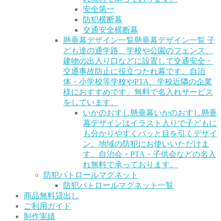
安全第一
防犯横断幕
交通安全横断幕
懸垂幕デザイン一覧
懸垂幕デザイン一覧 子
ども達の通学路、学校や公園のフェンス、
建物の出入り口などに設置して交通安全・
交通事故防止に役立つたれ幕です。自治
体・小学校等学校やPTA、学校近隣の企業
様におすすめです。無料で名入れサービス
をしています。
いかのおすし懸垂幕
いかのおすし懸垂
幕デザインはイラスト入りで子どもに
も分かりやすくパッと目を引くデザイ
ン。地域の防犯にお使いいただけま
す。自治会・PTA・子供会などの名入
れ無料で承っております。
防犯パトロールマグネット
防犯パトロールマグネット一覧
商品無料貸出し
ご利用ガイド
制作実績