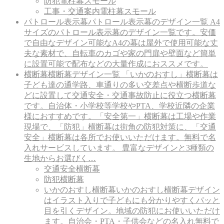
防犯電柱幕スモール
工事・交通案内電柱幕スモール
パトロール表示幕
パトロール表示幕のデザイン一覧 A4
サイズのパトロール表示幕のデザイン一覧です。安価
で自由なデザイン可能なA4の幕は屋外で使用可能な丈
夫な素材で、自転車のカゴや家の門扉や壁面など簡単
に設置可能で配布などの大量作成におススメです。
横断幕
横断幕デザイン一覧 「いかのおすし」横断幕は
子ども達の通学路、車通りの多い交差点や横断歩道な
どに設置して交通安全・交通事故防止に役立つ横断幕
です。自治体・小学校等学校やPTA、学校近隣の企業
様におすすめです。「安全第一」横断幕は工場や作業
現場で、「防犯」横断幕は街角の防犯対策に、「交通
安全」横断幕は各所でお使いいただけます。無料で名
入れサービスしています。 豊富なデザインと3種類の
生地からお選びく…
交通安全横断幕
防犯横断幕
いかのおすし横断幕
いかのおすし横断幕デザイン
はイラスト入りで子どもにも分かりやすくパッと
目を引くデザイン。地域の防犯にお使いいただけ
ます。自治会・PTA・子供会などの名入れ無料で