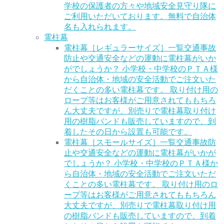
学校の保護者の方々や地域安全見守り隊に
ご利用いただいております。無料で自治体
名も入れられます。
電柱幕
電柱幕［レギュラーサイズ］一覧
交通事故
防止や交通安全などの運動に電柱幕がいか
がでしょうか？ 小学校・中学校のＰＴＡ様
から自治体・地域の安全活動でご注文いた
だくことの多い電柱幕です。 取り付け用の
ロープ等はお客様がご用意されてももちろ
ん大丈夫ですが、別売りで電柱幕取り付け
用の樹脂バンドも販売していますので、到
着したその日から設置も可能です。
電柱幕［スモールサイズ］一覧
交通事故防
止や交通安全などの運動に電柱幕がいかが
でしょうか？ 小学校・中学校のＰＴＡ様か
ら自治体・地域の安全活動でご注文いただ
くことの多い電柱幕です。 取り付け用のロ
ープ等はお客様がご用意されてももちろん
大丈夫ですが、別売りで電柱幕取り付け用
の樹脂バンドも販売していますので、到着