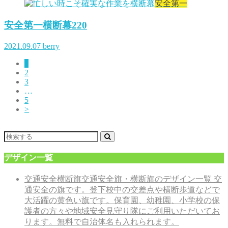
安全第一
安全第一横断幕220
2021.09.07
berry
1
2
3
…
5
>
デザイン一覧
交通安全横断旗
交通安全旗・横断旗のデザイン一覧 交
通安全の旗です。登下校中の交差点や横断歩道などで
大活躍の黄色い旗です。保育園、幼稚園、小学校の保
護者の方々や地域安全見守り隊にご利用いただいてお
ります。無料で自治体名も入れられます。