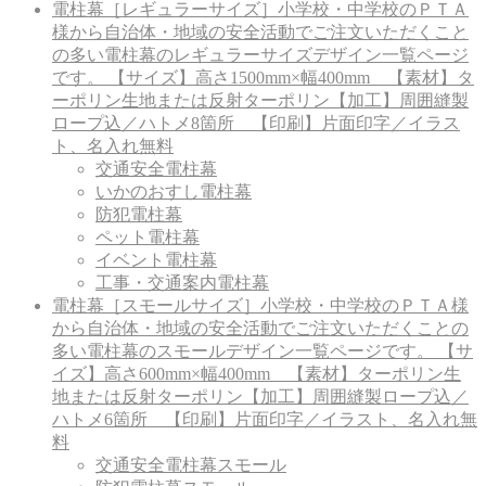
電柱幕［レギュラーサイズ］
小学校・中学校のＰＴＡ
様から自治体・地域の安全活動でご注文いただくこと
の多い電柱幕のレギュラーサイズデザイン一覧ページ
です。 【サイズ】高さ1500mm×幅400mm 【素材】タ
ーポリン生地または反射ターポリン【加工】周囲縫製
ロープ込／ハトメ8箇所 【印刷】片面印字／イラス
ト、名入れ無料
交通安全電柱幕
いかのおすし電柱幕
防犯電柱幕
ペット電柱幕
イベント電柱幕
工事・交通案内電柱幕
電柱幕［スモールサイズ］
小学校・中学校のＰＴＡ様
から自治体・地域の安全活動でご注文いただくことの
多い電柱幕のスモールデザイン一覧ページです。 【サ
イズ】高さ600mm×幅400mm 【素材】ターポリン生
地または反射ターポリン【加工】周囲縫製ロープ込／
ハトメ6箇所 【印刷】片面印字／イラスト、名入れ無
料
交通安全電柱幕スモール