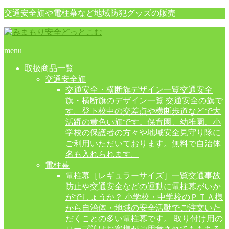
交通安全旗や電柱幕など地域防犯グッズの販売
menu
取扱商品一覧
交通安全旗
交通安全・横断旗デザイン一覧
交通安全
旗・横断旗のデザイン一覧 交通安全の旗で
す。登下校中の交差点や横断歩道などで大
活躍の黄色い旗です。保育園、幼稚園、小
学校の保護者の方々や地域安全見守り隊に
ご利用いただいております。無料で自治体
名も入れられます。
電柱幕
電柱幕［レギュラーサイズ］一覧
交通事故
防止や交通安全などの運動に電柱幕がいか
がでしょうか？ 小学校・中学校のＰＴＡ様
から自治体・地域の安全活動でご注文いた
だくことの多い電柱幕です。 取り付け用の