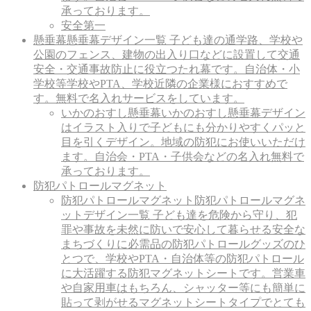
承っております。
安全第一
懸垂幕
懸垂幕デザイン一覧 子ども達の通学路、学校や
公園のフェンス、建物の出入り口などに設置して交通
安全・交通事故防止に役立つたれ幕です。自治体・小
学校等学校やPTA、学校近隣の企業様におすすめで
す。無料で名入れサービスをしています。
いかのおすし懸垂幕
いかのおすし懸垂幕デザイン
はイラスト入りで子どもにも分かりやすくパッと
目を引くデザイン。地域の防犯にお使いいただけ
ます。自治会・PTA・子供会などの名入れ無料で
承っております。
防犯パトロールマグネット
防犯パトロールマグネット
防犯パトロールマグネ
ットデザイン一覧 子ども達を危険から守り、犯
罪や事故を未然に防いで安心して暮らせる安全な
まちづくりに必需品の防犯パトロールグッズのひ
とつで、学校やPTA・自治体等の防犯パトロール
に大活躍する防犯マグネットシートです。営業車
や自家用車はもちろん、シャッター等にも簡単に
貼って剥がせるマグネットシートタイプでとても