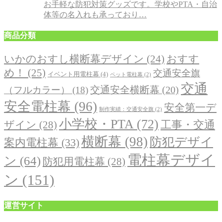
お手軽な防犯対策グッズです。学校やPTA・自治
体等の名入れも承っており…
商品分類
おすす
いかのおすし横断幕デザイン
(24)
め！
(25)
交通安全旗
イベント用電柱幕
(4)
ペット電柱幕
(2)
交通
交通安全横断幕
(20)
（フルカラー）
(18)
安全電柱幕
(96)
安全第一デ
制作実績：交通安全旗
(2)
小学校・PTA
(72)
工事・交通
ザイン
(28)
横断幕
(98)
防犯デザイ
案内電柱幕
(33)
電柱幕デザイ
ン
(64)
防犯用電柱幕
(28)
ン
(151)
運営サイト