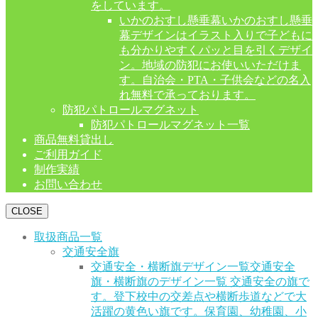
をしています。
いかのおすし懸垂幕
いかのおすし懸垂
幕デザインはイラスト入りで子どもに
も分かりやすくパッと目を引くデザイ
ン。地域の防犯にお使いいただけま
す。自治会・PTA・子供会などの名入
れ無料で承っております。
防犯パトロールマグネット
防犯パトロールマグネット一覧
商品無料貸出し
ご利用ガイド
制作実績
お問い合わせ
CLOSE
取扱商品一覧
交通安全旗
交通安全・横断旗デザイン一覧
交通安全
旗・横断旗のデザイン一覧 交通安全の旗で
す。登下校中の交差点や横断歩道などで大
活躍の黄色い旗です。保育園、幼稚園、小