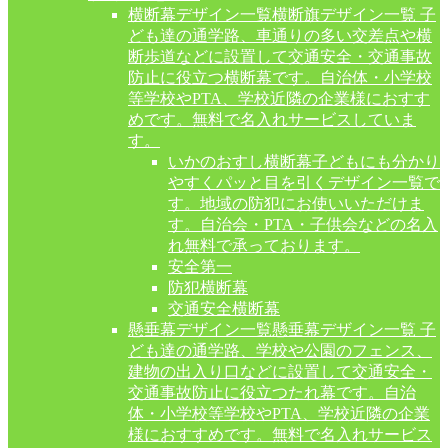
横断幕デザイン一覧
横断旗デザイン一覧 子
ども達の通学路、車通りの多い交差点や横
断歩道などに設置して交通安全・交通事故
防止に役立つ横断幕です。自治体・小学校
等学校やPTA、学校近隣の企業様におすす
めです。無料で名入れサービスしていま
す。
いかのおすし横断幕
子どもにも分かり
やすくパッと目を引くデザイン一覧で
す。地域の防犯にお使いいただけま
す。自治会・PTA・子供会などの名入
れ無料で承っております。
安全第一
防犯横断幕
交通安全横断幕
懸垂幕デザイン一覧
懸垂幕デザイン一覧 子
ども達の通学路、学校や公園のフェンス、
建物の出入り口などに設置して交通安全・
交通事故防止に役立つたれ幕です。自治
体・小学校等学校やPTA、学校近隣の企業
様におすすめです。無料で名入れサービス