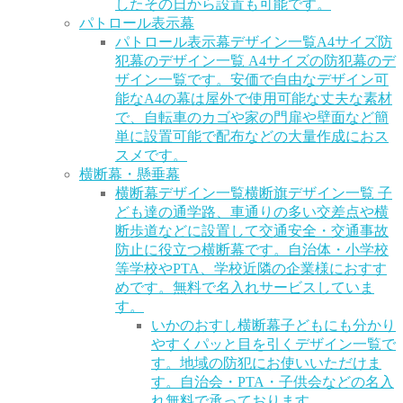
したその日から設置も可能です。
パトロール表示幕
パトロール表示幕デザイン一覧
A4サイズ防
犯幕のデザイン一覧 A4サイズの防犯幕のデ
ザイン一覧です。安価で自由なデザイン可
能なA4の幕は屋外で使用可能な丈夫な素材
で、自転車のカゴや家の門扉や壁面など簡
単に設置可能で配布などの大量作成におス
スメです。
横断幕・懸垂幕
横断幕デザイン一覧
横断旗デザイン一覧 子
ども達の通学路、車通りの多い交差点や横
断歩道などに設置して交通安全・交通事故
防止に役立つ横断幕です。自治体・小学校
等学校やPTA、学校近隣の企業様におすす
めです。無料で名入れサービスしていま
す。
いかのおすし横断幕
子どもにも分かり
やすくパッと目を引くデザイン一覧で
す。地域の防犯にお使いいただけま
す。自治会・PTA・子供会などの名入
れ無料で承っております。