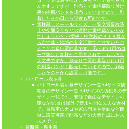
ロープ等はお客様がご用意されてももちろ
ん大丈夫ですが、別売りで電柱幕取り付け
用の樹脂バンドも販売していますので、到
着したその日から設置も可能です。
電柱幕［スモールサイズ］一覧
交通事故防
止や交通安全などの運動に電柱幕がいかが
でしょうか？ 小学校・中学校のＰＴＡ様か
ら自治体・地域の安全活動でご注文いただ
くことの多い電柱幕です。 取り付け用のロ
ープ等はお客様がご用意されてももちろん
大丈夫ですが、別売りで電柱幕取り付け用
の樹脂バンドも販売していますので、到着
したその日から設置も可能です。
パトロール表示幕
パトロール表示幕デザイン一覧
A4サイズ防
犯幕のデザイン一覧 A4サイズの防犯幕のデ
ザイン一覧です。安価で自由なデザイン可
能なA4の幕は屋外で使用可能な丈夫な素材
で、自転車のカゴや家の門扉や壁面など簡
単に設置可能で配布などの大量作成におス
スメです。
横断幕・懸垂幕