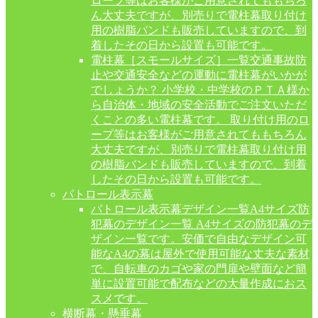
ロープ等はお客様がご用意されてももちろ
ん大丈夫ですが、別売りで電柱幕取り付け
用の樹脂バンドも販売していますので、到
着したその日から設置も可能です。
電柱幕［スモールサイズ］一覧
交通事故防
止や交通安全などの運動に電柱幕がいかが
でしょうか？ 小学校・中学校のＰＴＡ様か
ら自治体・地域の安全活動でご注文いただ
くことの多い電柱幕です。 取り付け用のロ
ープ等はお客様がご用意されてももちろん
大丈夫ですが、別売りで電柱幕取り付け用
の樹脂バンドも販売していますので、到着
したその日から設置も可能です。
パトロール表示幕
パトロール表示幕デザイン一覧
A4サイズ防
犯幕のデザイン一覧 A4サイズの防犯幕のデ
ザイン一覧です。安価で自由なデザイン可
能なA4の幕は屋外で使用可能な丈夫な素材
で、自転車のカゴや家の門扉や壁面など簡
単に設置可能で配布などの大量作成におス
スメです。
横断幕・懸垂幕