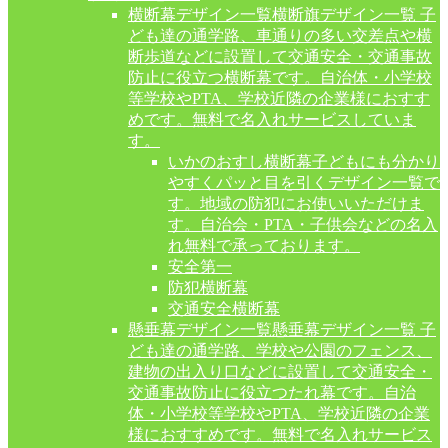
横断幕デザイン一覧
横断旗デザイン一覧 子
ども達の通学路、車通りの多い交差点や横
断歩道などに設置して交通安全・交通事故
防止に役立つ横断幕です。自治体・小学校
等学校やPTA、学校近隣の企業様におすす
めです。無料で名入れサービスしていま
す。
いかのおすし横断幕
子どもにも分かり
やすくパッと目を引くデザイン一覧で
す。地域の防犯にお使いいただけま
す。自治会・PTA・子供会などの名入
れ無料で承っております。
安全第一
防犯横断幕
交通安全横断幕
懸垂幕デザイン一覧
懸垂幕デザイン一覧 子
ども達の通学路、学校や公園のフェンス、
建物の出入り口などに設置して交通安全・
交通事故防止に役立つたれ幕です。自治
体・小学校等学校やPTA、学校近隣の企業
様におすすめです。無料で名入れサービス