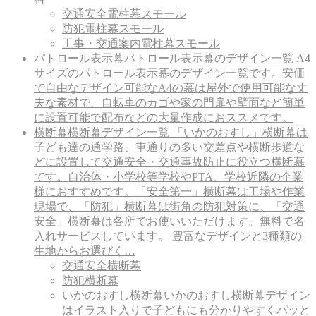
交通安全電柱幕スモール
防犯電柱幕スモール
工事・交通案内電柱幕スモール
パトロール表示幕
パトロール表示幕のデザイン一覧 A4
サイズのパトロール表示幕のデザイン一覧です。安価
で自由なデザイン可能なA4の幕は屋外で使用可能な丈
夫な素材で、自転車のカゴや家の門扉や壁面など簡単
に設置可能で配布などの大量作成におススメです。
横断幕
横断幕デザイン一覧 「いかのおすし」横断幕は
子ども達の通学路、車通りの多い交差点や横断歩道な
どに設置して交通安全・交通事故防止に役立つ横断幕
です。自治体・小学校等学校やPTA、学校近隣の企業
様におすすめです。「安全第一」横断幕は工場や作業
現場で、「防犯」横断幕は街角の防犯対策に、「交通
安全」横断幕は各所でお使いいただけます。無料で名
入れサービスしています。 豊富なデザインと3種類の
生地からお選びく…
交通安全横断幕
防犯横断幕
いかのおすし横断幕
いかのおすし横断幕デザイン
はイラスト入りで子どもにも分かりやすくパッと