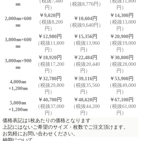
（税抜7,480
（税抜11,800
㎜
（税抜8,776円）
円）
円）
￥9,020円
￥14,300円
2,000㎜×600
￥10,604円
（税抜8,200
（税抜13,000
㎜
（税抜9,640円）
円）
円）
￥12,980円
￥15,356円
￥20,900円
3,000㎜×600
（税抜11,800
（税抜13,960
（税抜19,000
㎜
円）
円）
円）
￥18,920円
￥22,484円
￥30,800円
3,000㎜×900
（税抜17,200
（税抜20,440
（税抜28,000
㎜
円）
円）
円）
￥32,780円
￥39,116円
￥53,900円
4,000㎜
（税抜29,800
（税抜35,560
（税抜49,000
×1,200㎜
円）
円）
円）
￥40,700円
￥48,620円
￥67,100円
5,000㎜
（税抜37,000
（税抜44,200
（税抜61,000
×1,200㎜
円）
円）
円）
価格表記は1枚あたりの価格となります
上記にはないご希望のサイズ・枚数でご注文頂けます。
お気軽にお問い合わせください。
納期について