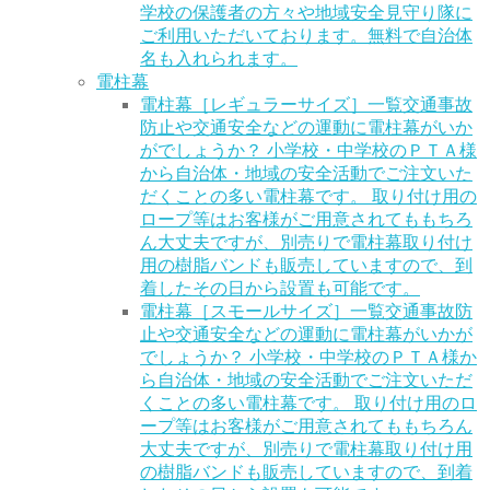
学校の保護者の方々や地域安全見守り隊に
ご利用いただいております。無料で自治体
名も入れられます。
電柱幕
電柱幕［レギュラーサイズ］一覧
交通事故
防止や交通安全などの運動に電柱幕がいか
がでしょうか？ 小学校・中学校のＰＴＡ様
から自治体・地域の安全活動でご注文いた
だくことの多い電柱幕です。 取り付け用の
ロープ等はお客様がご用意されてももちろ
ん大丈夫ですが、別売りで電柱幕取り付け
用の樹脂バンドも販売していますので、到
着したその日から設置も可能です。
電柱幕［スモールサイズ］一覧
交通事故防
止や交通安全などの運動に電柱幕がいかが
でしょうか？ 小学校・中学校のＰＴＡ様か
ら自治体・地域の安全活動でご注文いただ
くことの多い電柱幕です。 取り付け用のロ
ープ等はお客様がご用意されてももちろん
大丈夫ですが、別売りで電柱幕取り付け用
の樹脂バンドも販売していますので、到着