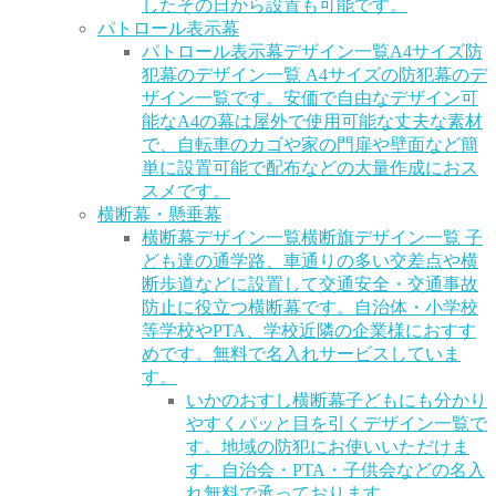
したその日から設置も可能です。
パトロール表示幕
パトロール表示幕デザイン一覧
A4サイズ防
犯幕のデザイン一覧 A4サイズの防犯幕のデ
ザイン一覧です。安価で自由なデザイン可
能なA4の幕は屋外で使用可能な丈夫な素材
で、自転車のカゴや家の門扉や壁面など簡
単に設置可能で配布などの大量作成におス
スメです。
横断幕・懸垂幕
横断幕デザイン一覧
横断旗デザイン一覧 子
ども達の通学路、車通りの多い交差点や横
断歩道などに設置して交通安全・交通事故
防止に役立つ横断幕です。自治体・小学校
等学校やPTA、学校近隣の企業様におすす
めです。無料で名入れサービスしていま
す。
いかのおすし横断幕
子どもにも分かり
やすくパッと目を引くデザイン一覧で
す。地域の防犯にお使いいただけま
す。自治会・PTA・子供会などの名入
れ無料で承っております。