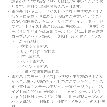
護者の方々や地域安全見守り隊にご利用いただいてお
ります。無料で自治体名も入れられます。
電柱幕［レギュラーサイズ］
小学校・中学校のＰＴＡ
様から自治体・地域の安全活動でご注文いただくこと
の多い電柱幕のレギュラーサイズデザイン一覧ページ
です。 【サイズ】高さ1500mm×幅400mm 【素材】タ
ーポリン生地または反射ターポリン【加工】周囲縫製
ロープ込／ハトメ8箇所 【印刷】片面印字／イラス
ト、名入れ無料
交通安全電柱幕
いかのおすし電柱幕
防犯電柱幕
ペット電柱幕
イベント電柱幕
工事・交通案内電柱幕
電柱幕［スモールサイズ］
小学校・中学校のＰＴＡ様
から自治体・地域の安全活動でご注文いただくことの
多い電柱幕のスモールデザイン一覧ページです。 【サ
イズ】高さ600mm×幅400mm 【素材】ターポリン生
地または反射ターポリン【加工】周囲縫製ロープ込／
ハトメ6箇所 【印刷】片面印字／イラスト、名入れ無
料