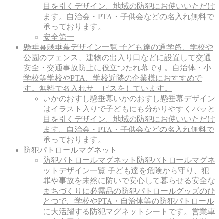
目を引くデザイン。地域の防犯にお使いいただけ
ます。自治会・PTA・子供会などの名入れ無料で
承っております。
安全第一
懸垂幕
懸垂幕デザイン一覧 子ども達の通学路、学校や
公園のフェンス、建物の出入り口などに設置して交通
安全・交通事故防止に役立つたれ幕です。自治体・小
学校等学校やPTA、学校近隣の企業様におすすめで
す。無料で名入れサービスをしています。
いかのおすし懸垂幕
いかのおすし懸垂幕デザイン
はイラスト入りで子どもにも分かりやすくパッと
目を引くデザイン。地域の防犯にお使いいただけ
ます。自治会・PTA・子供会などの名入れ無料で
承っております。
防犯パトロールマグネット
防犯パトロールマグネット
防犯パトロールマグネ
ットデザイン一覧 子ども達を危険から守り、犯
罪や事故を未然に防いで安心して暮らせる安全な
まちづくりに必需品の防犯パトロールグッズのひ
とつで、学校やPTA・自治体等の防犯パトロール
に大活躍する防犯マグネットシートです。営業車