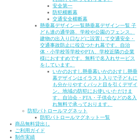
安全第一
防犯横断幕
交通安全横断幕
懸垂幕デザイン一覧
懸垂幕デザイン一覧 子
ども達の通学路、学校や公園のフェンス、
建物の出入り口などに設置して交通安全・
交通事故防止に役立つたれ幕です。自治
体・小学校等学校やPTA、学校近隣の企業
様におすすめです。無料で名入れサービス
をしています。
いかのおすし懸垂幕
いかのおすし懸垂
幕デザインはイラスト入りで子どもに
も分かりやすくパッと目を引くデザイ
ン。地域の防犯にお使いいただけま
す。自治会・PTA・子供会などの名入
れ無料で承っております。
防犯パトロールマグネット
防犯パトロールマグネット一覧
商品無料貸出し
ご利用ガイド
制作実績