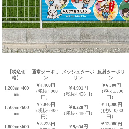
【税込価
通常ターポリ
メッシュターポ
反射ターポリ
格】
ン
リン
ン
￥4,400円
￥6,380円
1,200㎜×400
￥4,901円
（税抜4,000
（税抜5,800
㎜
（税抜4,456円）
円）
円）
￥7,040円
￥11,000円
1,500㎜×600
￥8,228円
（税抜6,400
（税抜10,000
㎜
（税抜7,480円）
円）
円）
￥8,228円
￥12,980円
1,800㎜×600
￥9,654円