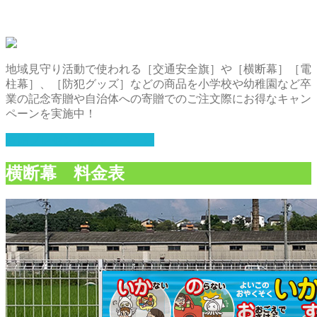
地域見守り活動で使われる［交通安全旗］や［横断幕］［電
柱幕］、［防犯グッズ］などの商品を小学校や幼稚園など卒
業の記念寄贈や自治体への寄贈でのご注文際にお得なキャン
ペーンを実施中！
寄贈プレゼントキャンペーン
横断幕 料金表