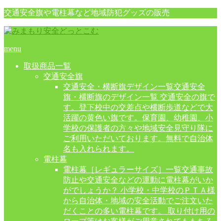
交通安全旗や電柱幕など地域防犯グッズの販売
menu
取扱商品一覧
交通安全旗
交通安全・横断旗デザイン一覧
交通安全
旗・横断旗のデザイン一覧 交通安全の旗で
す。登下校中の交差点や横断歩道などで大
活躍の黄色い旗です。保育園、幼稚園、小
学校の保護者の方々や地域安全見守り隊に
ご利用いただいております。無料で自治体
名も入れられます。
電柱幕
電柱幕［レギュラーサイズ］一覧
交通事故
防止や交通安全などの運動に電柱幕がいか
がでしょうか？ 小学校・中学校のＰＴＡ様
から自治体・地域の安全活動でご注文いた
だくことの多い電柱幕です。 取り付け用の