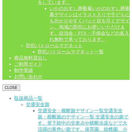
をしています。
いかのおすし懸垂幕
いかのおすし懸垂
幕デザインはイラスト入りで子どもに
も分かりやすくパッと目を引くデザイ
ン。地域の防犯にお使いいただけま
す。自治会・PTA・子供会などの名入
れ無料で承っております。
防犯パトロールマグネット
防犯パトロールマグネット一覧
商品無料貸出し
ご利用ガイド
制作実績
お問い合わせ
CLOSE
取扱商品一覧
交通安全旗
交通安全・横断旗デザイン一覧
交通安全
旗・横断旗のデザイン一覧 交通安全の旗で
す。登下校中の交差点や横断歩道などで大
活躍の黄色い旗です。保育園、幼稚園、小