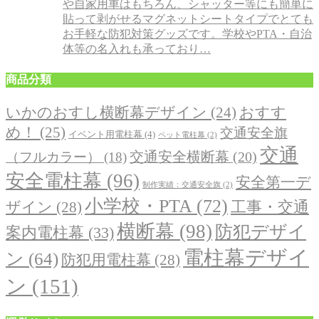
や自家用車はもちろん、シャッター等にも簡単に
貼って剥がせるマグネットシートタイプでとても
お手軽な防犯対策グッズです。学校やPTA・自治
体等の名入れも承っており…
商品分類
おすす
いかのおすし横断幕デザイン
(24)
め！
(25)
交通安全旗
イベント用電柱幕
(4)
ペット電柱幕
(2)
交通
交通安全横断幕
(20)
（フルカラー）
(18)
安全電柱幕
(96)
安全第一デ
制作実績：交通安全旗
(2)
小学校・PTA
(72)
工事・交通
ザイン
(28)
横断幕
(98)
防犯デザイ
案内電柱幕
(33)
電柱幕デザイ
ン
(64)
防犯用電柱幕
(28)
ン
(151)