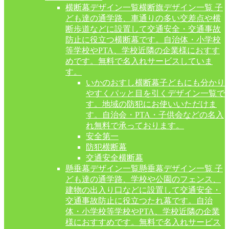
横断幕デザイン一覧
横断旗デザイン一覧 子
ども達の通学路、車通りの多い交差点や横
断歩道などに設置して交通安全・交通事故
防止に役立つ横断幕です。自治体・小学校
等学校やPTA、学校近隣の企業様におすす
めです。無料で名入れサービスしていま
す。
いかのおすし横断幕
子どもにも分かり
やすくパッと目を引くデザイン一覧で
す。地域の防犯にお使いいただけま
す。自治会・PTA・子供会などの名入
れ無料で承っております。
安全第一
防犯横断幕
交通安全横断幕
懸垂幕デザイン一覧
懸垂幕デザイン一覧 子
ども達の通学路、学校や公園のフェンス、
建物の出入り口などに設置して交通安全・
交通事故防止に役立つたれ幕です。自治
体・小学校等学校やPTA、学校近隣の企業
様におすすめです。無料で名入れサービス