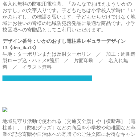
名入れ無料の防犯用電柱幕。「みんなでおぼえよう いかの
おすし」の文字入りです。子どもたちは小学校入学時に「い
かのおすし」の標語を習います。子どもたちだけではなく地
域にお住いの皆様の地域防犯啓発品に最適な商品です。小学
校区域への寄贈品としてご利用いただけます。
デザイン番号：いかのおすし電柱幕レギュラーデザイン
13《den_ika13》
生地：ターポリンまたは反射ターポリン ／ 加工：周囲縫
製ロープ込・ハトメ8箇所 ／ 片面印刷 ／ 名入れ無
料 ／ イラスト無料
こちらの電柱幕デザインでお問い合わせ
地域見守り活動で使われる［交通安全旗］や［横断幕］［電
柱幕］、［防犯グッズ］などの商品を小学校や幼稚園など卒
業の記念寄贈や自治体への寄贈でのご注文際にお得なキャン