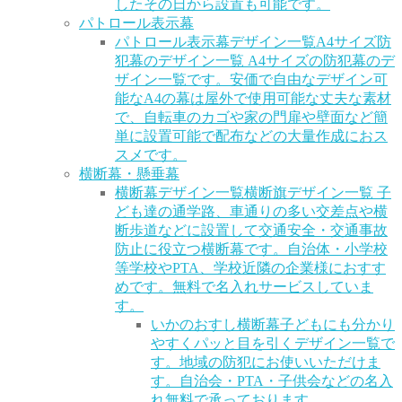
したその日から設置も可能です。
パトロール表示幕
パトロール表示幕デザイン一覧
A4サイズ防
犯幕のデザイン一覧 A4サイズの防犯幕のデ
ザイン一覧です。安価で自由なデザイン可
能なA4の幕は屋外で使用可能な丈夫な素材
で、自転車のカゴや家の門扉や壁面など簡
単に設置可能で配布などの大量作成におス
スメです。
横断幕・懸垂幕
横断幕デザイン一覧
横断旗デザイン一覧 子
ども達の通学路、車通りの多い交差点や横
断歩道などに設置して交通安全・交通事故
防止に役立つ横断幕です。自治体・小学校
等学校やPTA、学校近隣の企業様におすす
めです。無料で名入れサービスしていま
す。
いかのおすし横断幕
子どもにも分かり
やすくパッと目を引くデザイン一覧で
す。地域の防犯にお使いいただけま
す。自治会・PTA・子供会などの名入
れ無料で承っております。