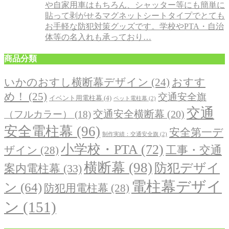
や自家用車はもちろん、シャッター等にも簡単に
貼って剥がせるマグネットシートタイプでとても
お手軽な防犯対策グッズです。学校やPTA・自治
体等の名入れも承っており…
商品分類
おすす
いかのおすし横断幕デザイン
(24)
め！
(25)
交通安全旗
イベント用電柱幕
(4)
ペット電柱幕
(2)
交通
交通安全横断幕
(20)
（フルカラー）
(18)
安全電柱幕
(96)
安全第一デ
制作実績：交通安全旗
(2)
小学校・PTA
(72)
工事・交通
ザイン
(28)
横断幕
(98)
防犯デザイ
案内電柱幕
(33)
電柱幕デザイ
ン
(64)
防犯用電柱幕
(28)
ン
(151)