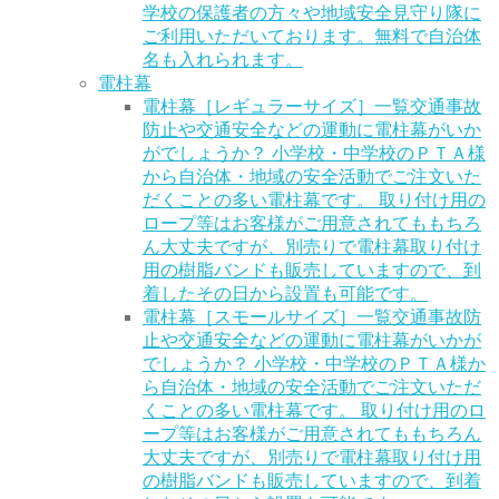
学校の保護者の方々や地域安全見守り隊に
ご利用いただいております。無料で自治体
名も入れられます。
電柱幕
電柱幕［レギュラーサイズ］一覧
交通事故
防止や交通安全などの運動に電柱幕がいか
がでしょうか？ 小学校・中学校のＰＴＡ様
から自治体・地域の安全活動でご注文いた
だくことの多い電柱幕です。 取り付け用の
ロープ等はお客様がご用意されてももちろ
ん大丈夫ですが、別売りで電柱幕取り付け
用の樹脂バンドも販売していますので、到
着したその日から設置も可能です。
電柱幕［スモールサイズ］一覧
交通事故防
止や交通安全などの運動に電柱幕がいかが
でしょうか？ 小学校・中学校のＰＴＡ様か
ら自治体・地域の安全活動でご注文いただ
くことの多い電柱幕です。 取り付け用のロ
ープ等はお客様がご用意されてももちろん
大丈夫ですが、別売りで電柱幕取り付け用
の樹脂バンドも販売していますので、到着