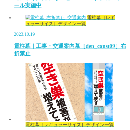
ール実施中
電柱幕［レギ
ュラーサイズ］デザイン一覧
2023.10.19
電柱幕｜工事・交通案内幕［den_const09］右
折禁止
電柱幕［レギュラーサイズ］デザイン一覧