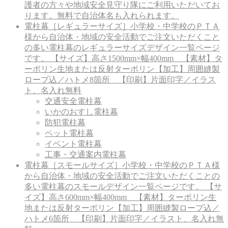
護者の方々や地域安全見守り隊にご利用いただいてお
ります。無料で自治体名も入れられます。
電柱幕［レギュラーサイズ］
小学校・中学校のＰＴＡ
様から自治体・地域の安全活動でご注文いただくこと
の多い電柱幕のレギュラーサイズデザイン一覧ページ
です。 【サイズ】高さ1500mm×幅400mm 【素材】タ
ーポリン生地または反射ターポリン【加工】周囲縫製
ロープ込／ハトメ8箇所 【印刷】片面印字／イラス
ト、名入れ無料
交通安全電柱幕
いかのおすし電柱幕
防犯電柱幕
ペット電柱幕
イベント電柱幕
工事・交通案内電柱幕
電柱幕［スモールサイズ］
小学校・中学校のＰＴＡ様
から自治体・地域の安全活動でご注文いただくことの
多い電柱幕のスモールデザイン一覧ページです。 【サ
イズ】高さ600mm×幅400mm 【素材】ターポリン生
地または反射ターポリン【加工】周囲縫製ロープ込／
ハトメ6箇所 【印刷】片面印字／イラスト、名入れ無