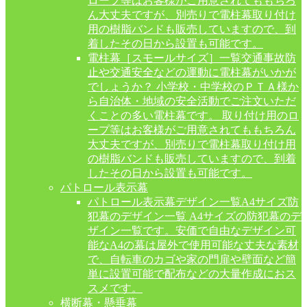
ロープ等はお客様がご用意されてももちろ
ん大丈夫ですが、別売りで電柱幕取り付け
用の樹脂バンドも販売していますので、到
着したその日から設置も可能です。
電柱幕［スモールサイズ］一覧
交通事故防
止や交通安全などの運動に電柱幕がいかが
でしょうか？ 小学校・中学校のＰＴＡ様か
ら自治体・地域の安全活動でご注文いただ
くことの多い電柱幕です。 取り付け用のロ
ープ等はお客様がご用意されてももちろん
大丈夫ですが、別売りで電柱幕取り付け用
の樹脂バンドも販売していますので、到着
したその日から設置も可能です。
パトロール表示幕
パトロール表示幕デザイン一覧
A4サイズ防
犯幕のデザイン一覧 A4サイズの防犯幕のデ
ザイン一覧です。安価で自由なデザイン可
能なA4の幕は屋外で使用可能な丈夫な素材
で、自転車のカゴや家の門扉や壁面など簡
単に設置可能で配布などの大量作成におス
スメです。
横断幕・懸垂幕