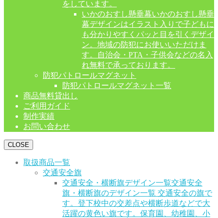
をしています。
いかのおすし懸垂幕
いかのおすし懸垂
幕デザインはイラスト入りで子どもに
も分かりやすくパッと目を引くデザイ
ン。地域の防犯にお使いいただけま
す。自治会・PTA・子供会などの名入
れ無料で承っております。
防犯パトロールマグネット
防犯パトロールマグネット一覧
商品無料貸出し
ご利用ガイド
制作実績
お問い合わせ
CLOSE
取扱商品一覧
交通安全旗
交通安全・横断旗デザイン一覧
交通安全
旗・横断旗のデザイン一覧 交通安全の旗で
す。登下校中の交差点や横断歩道などで大
活躍の黄色い旗です。保育園、幼稚園、小