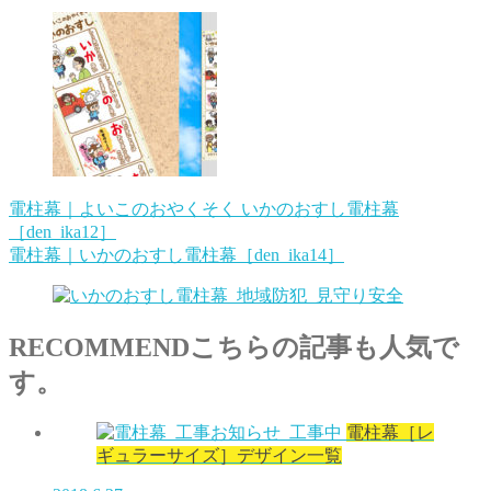
電柱幕｜よいこのおやくそく いかのおすし電柱幕
［den_ika12］
電柱幕｜いかのおすし電柱幕［den_ika14］
RECOMMEND
こちらの記事も人気で
す。
電柱幕［レ
ギュラーサイズ］デザイン一覧