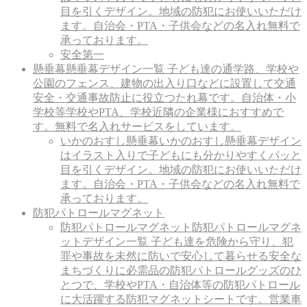
目を引くデザイン。地域の防犯にお使いいただけ
ます。自治会・PTA・子供会などの名入れ無料で
承っております。
安全第一
懸垂幕
懸垂幕デザイン一覧 子ども達の通学路、学校や
公園のフェンス、建物の出入り口などに設置して交通
安全・交通事故防止に役立つたれ幕です。自治体・小
学校等学校やPTA、学校近隣の企業様におすすめで
す。無料で名入れサービスをしています。
いかのおすし懸垂幕
いかのおすし懸垂幕デザイン
はイラスト入りで子どもにも分かりやすくパッと
目を引くデザイン。地域の防犯にお使いいただけ
ます。自治会・PTA・子供会などの名入れ無料で
承っております。
防犯パトロールマグネット
防犯パトロールマグネット
防犯パトロールマグネ
ットデザイン一覧 子ども達を危険から守り、犯
罪や事故を未然に防いで安心して暮らせる安全な
まちづくりに必需品の防犯パトロールグッズのひ
とつで、学校やPTA・自治体等の防犯パトロール
に大活躍する防犯マグネットシートです。営業車