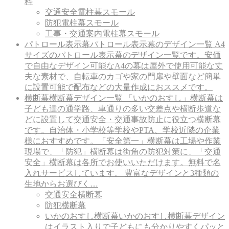
料
交通安全電柱幕スモール
防犯電柱幕スモール
工事・交通案内電柱幕スモール
パトロール表示幕
パトロール表示幕のデザイン一覧 A4
サイズのパトロール表示幕のデザイン一覧です。安価
で自由なデザイン可能なA4の幕は屋外で使用可能な丈
夫な素材で、自転車のカゴや家の門扉や壁面など簡単
に設置可能で配布などの大量作成におススメです。
横断幕
横断幕デザイン一覧 「いかのおすし」横断幕は
子ども達の通学路、車通りの多い交差点や横断歩道な
どに設置して交通安全・交通事故防止に役立つ横断幕
です。自治体・小学校等学校やPTA、学校近隣の企業
様におすすめです。「安全第一」横断幕は工場や作業
現場で、「防犯」横断幕は街角の防犯対策に、「交通
安全」横断幕は各所でお使いいただけます。無料で名
入れサービスしています。 豊富なデザインと3種類の
生地からお選びく…
交通安全横断幕
防犯横断幕
いかのおすし横断幕
いかのおすし横断幕デザイン
はイラスト入りで子どもにも分かりやすくパッと