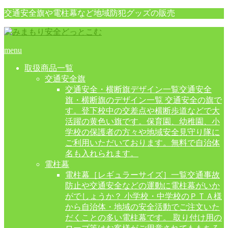
交通安全旗や電柱幕など地域防犯グッズの販売
menu
取扱商品一覧
交通安全旗
交通安全・横断旗デザイン一覧
交通安全
旗・横断旗のデザイン一覧 交通安全の旗で
す。登下校中の交差点や横断歩道などで大
活躍の黄色い旗です。保育園、幼稚園、小
学校の保護者の方々や地域安全見守り隊に
ご利用いただいております。無料で自治体
名も入れられます。
電柱幕
電柱幕［レギュラーサイズ］一覧
交通事故
防止や交通安全などの運動に電柱幕がいか
がでしょうか？ 小学校・中学校のＰＴＡ様
から自治体・地域の安全活動でご注文いた
だくことの多い電柱幕です。 取り付け用の