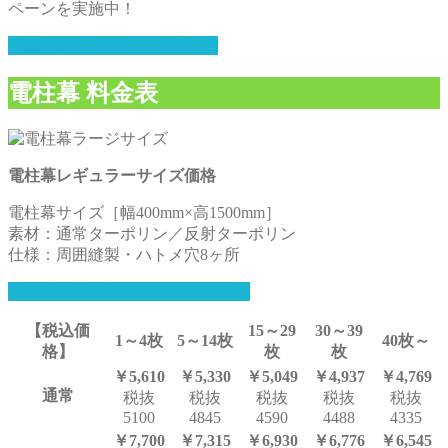
ペーンを実施中！
寄贈プレゼントキャンペーン
電柱幕 料金表
電柱幕レギュラーサイズ価格
電柱幕サイズ［幅400mm×高1500mm］
素材：通常ターポリン／反射ターポリン
仕様：周囲縫製・ハトメ穴8ヶ所
レギュラーサイズ電柱幕デザイン
【税込価
15～29
30～39
1～4枚
5～14枚
40枚～
格】
枚
枚
￥5,610
￥5,330
￥5,049
￥4,937
￥4,769
通常
税抜
税抜
税抜
税抜
税抜
5100
4845
4590
4488
4335
￥7,700
￥7,315
￥6,930
￥6,776
￥6,545