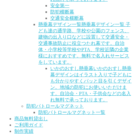
安全第一
防犯横断幕
交通安全横断幕
懸垂幕デザイン一覧
懸垂幕デザイン一覧 子
ども達の通学路、学校や公園のフェンス、
建物の出入り口などに設置して交通安全・
交通事故防止に役立つたれ幕です。自治
体・小学校等学校やPTA、学校近隣の企業
様におすすめです。無料で名入れサービス
をしています。
いかのおすし懸垂幕
いかのおすし懸垂
幕デザインはイラスト入りで子どもに
も分かりやすくパッと目を引くデザイ
ン。地域の防犯にお使いいただけま
す。自治会・PTA・子供会などの名入
れ無料で承っております。
防犯パトロールマグネット
防犯パトロールマグネット一覧
商品無料貸出し
ご利用ガイド
制作実績