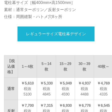
電柱幕サイズ［幅400mm×高1500mm］
素材：通常ターポリン／反射ターポリン
仕様：周囲縫製・ハトメ穴8ヶ所
レギュラーサイズ電柱幕デザイン
【税
5～14
15～29
30～39
込価
1～4枚
40枚～
枚
枚
枚
格】
￥5,610
￥5,330
￥5,049
￥4,937
￥4,769
通常
税抜
税抜
税抜
税抜
税抜
5100
4845
4590
4488
4335
￥7,700
￥7,315
￥6,930
￥6,776
￥6,545
反射
税抜
税抜
税抜
税抜
税抜