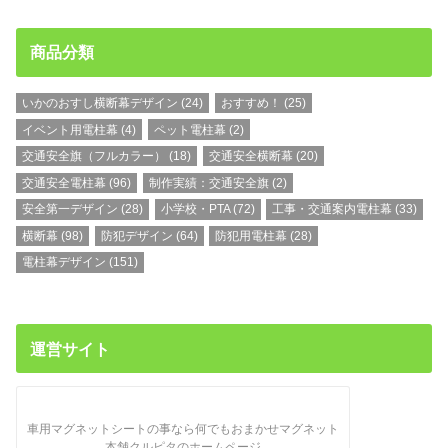
商品分類
いかのおすし横断幕デザイン
(24)
おすすめ！
(25)
イベント用電柱幕
(4)
ペット電柱幕
(2)
交通安全旗（フルカラー）
(18)
交通安全横断幕
(20)
交通安全電柱幕
(96)
制作実績：交通安全旗
(2)
安全第一デザイン
(28)
小学校・PTA
(72)
工事・交通案内電柱幕
(33)
横断幕
(98)
防犯デザイン
(64)
防犯用電柱幕
(28)
電柱幕デザイン
(151)
運営サイト
車用マグネットシートの事なら何でもおまかせマグネット
本舗クルピタのホームページ