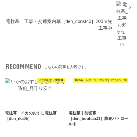
電柱幕｜工事・交通案内幕［den_const40］200ｍ先
工事中
RECOMMEND
こちらの記事も人気です。
いかのおすし電柱幕
電柱幕［レギュラーサイズ］デザイン一覧
電柱幕｜イカのおすし電柱幕
電柱幕｜防犯幕
［den_ika06］
［den_bouhan31］防犯パトロー
ル中