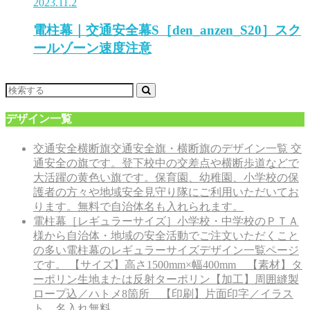
2023.11.2
電柱幕｜交通安全幕S［den_anzen_S20］スク
ールゾーン速度注意
デザイン一覧
交通安全横断旗
交通安全旗・横断旗のデザイン一覧 交
通安全の旗です。登下校中の交差点や横断歩道などで
大活躍の黄色い旗です。保育園、幼稚園、小学校の保
護者の方々や地域安全見守り隊にご利用いただいてお
ります。無料で自治体名も入れられます。
電柱幕［レギュラーサイズ］
小学校・中学校のＰＴＡ
様から自治体・地域の安全活動でご注文いただくこと
の多い電柱幕のレギュラーサイズデザイン一覧ページ
です。 【サイズ】高さ1500mm×幅400mm 【素材】タ
ーポリン生地または反射ターポリン【加工】周囲縫製
ロープ込／ハトメ8箇所 【印刷】片面印字／イラス
ト、名入れ無料