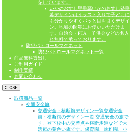
をしています。
いかのおすし懸垂幕
いかのおすし懸垂
幕デザインはイラスト入りで子どもに
も分かりやすくパッと目を引くデザイ
ン。地域の防犯にお使いいただけま
す。自治会・PTA・子供会などの名入
れ無料で承っております。
防犯パトロールマグネット
防犯パトロールマグネット一覧
商品無料貸出し
ご利用ガイド
制作実績
お問い合わせ
CLOSE
取扱商品一覧
交通安全旗
交通安全・横断旗デザイン一覧
交通安全
旗・横断旗のデザイン一覧 交通安全の旗で
す。登下校中の交差点や横断歩道などで大
活躍の黄色い旗です。保育園、幼稚園、小