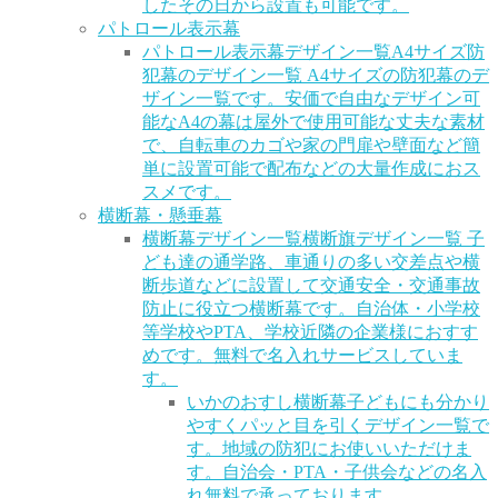
したその日から設置も可能です。
パトロール表示幕
パトロール表示幕デザイン一覧
A4サイズ防
犯幕のデザイン一覧 A4サイズの防犯幕のデ
ザイン一覧です。安価で自由なデザイン可
能なA4の幕は屋外で使用可能な丈夫な素材
で、自転車のカゴや家の門扉や壁面など簡
単に設置可能で配布などの大量作成におス
スメです。
横断幕・懸垂幕
横断幕デザイン一覧
横断旗デザイン一覧 子
ども達の通学路、車通りの多い交差点や横
断歩道などに設置して交通安全・交通事故
防止に役立つ横断幕です。自治体・小学校
等学校やPTA、学校近隣の企業様におすす
めです。無料で名入れサービスしていま
す。
いかのおすし横断幕
子どもにも分かり
やすくパッと目を引くデザイン一覧で
す。地域の防犯にお使いいただけま
す。自治会・PTA・子供会などの名入
れ無料で承っております。