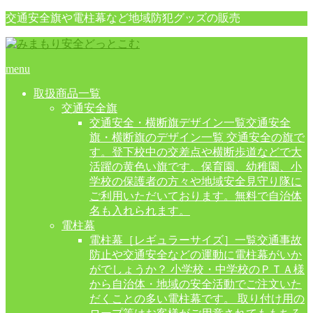
交通安全旗や電柱幕など地域防犯グッズの販売
menu
取扱商品一覧
交通安全旗
交通安全・横断旗デザイン一覧
交通安全
旗・横断旗のデザイン一覧 交通安全の旗で
す。登下校中の交差点や横断歩道などで大
活躍の黄色い旗です。保育園、幼稚園、小
学校の保護者の方々や地域安全見守り隊に
ご利用いただいております。無料で自治体
名も入れられます。
電柱幕
電柱幕［レギュラーサイズ］一覧
交通事故
防止や交通安全などの運動に電柱幕がいか
がでしょうか？ 小学校・中学校のＰＴＡ様
から自治体・地域の安全活動でご注文いた
だくことの多い電柱幕です。 取り付け用の