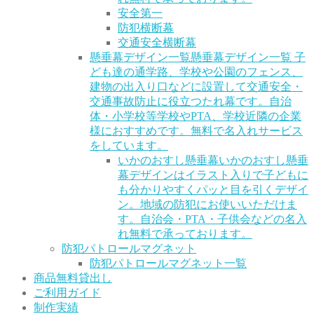
安全第一
防犯横断幕
交通安全横断幕
懸垂幕デザイン一覧
懸垂幕デザイン一覧 子
ども達の通学路、学校や公園のフェンス、
建物の出入り口などに設置して交通安全・
交通事故防止に役立つたれ幕です。自治
体・小学校等学校やPTA、学校近隣の企業
様におすすめです。無料で名入れサービス
をしています。
いかのおすし懸垂幕
いかのおすし懸垂
幕デザインはイラスト入りで子どもに
も分かりやすくパッと目を引くデザイ
ン。地域の防犯にお使いいただけま
す。自治会・PTA・子供会などの名入
れ無料で承っております。
防犯パトロールマグネット
防犯パトロールマグネット一覧
商品無料貸出し
ご利用ガイド
制作実績