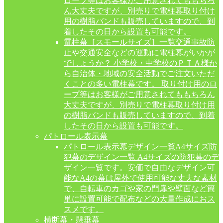
ロープ等はお客様がご用意されてももちろ
ん大丈夫ですが、別売りで電柱幕取り付け
用の樹脂バンドも販売していますので、到
着したその日から設置も可能です。
電柱幕［スモールサイズ］一覧
交通事故防
止や交通安全などの運動に電柱幕がいかが
でしょうか？ 小学校・中学校のＰＴＡ様か
ら自治体・地域の安全活動でご注文いただ
くことの多い電柱幕です。 取り付け用のロ
ープ等はお客様がご用意されてももちろん
大丈夫ですが、別売りで電柱幕取り付け用
の樹脂バンドも販売していますので、到着
したその日から設置も可能です。
パトロール表示幕
パトロール表示幕デザイン一覧
A4サイズ防
犯幕のデザイン一覧 A4サイズの防犯幕のデ
ザイン一覧です。安価で自由なデザイン可
能なA4の幕は屋外で使用可能な丈夫な素材
で、自転車のカゴや家の門扉や壁面など簡
単に設置可能で配布などの大量作成におス
スメです。
横断幕・懸垂幕