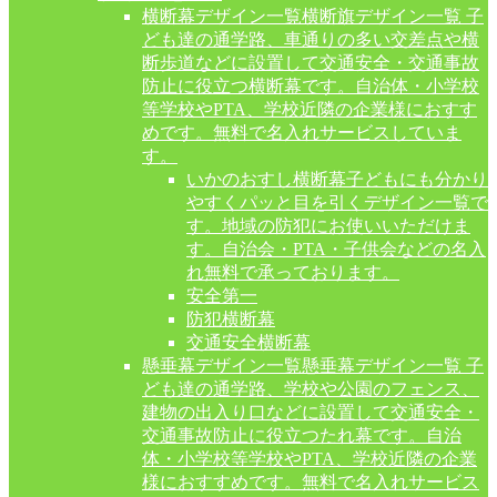
横断幕デザイン一覧
横断旗デザイン一覧 子
ども達の通学路、車通りの多い交差点や横
断歩道などに設置して交通安全・交通事故
防止に役立つ横断幕です。自治体・小学校
等学校やPTA、学校近隣の企業様におすす
めです。無料で名入れサービスしていま
す。
いかのおすし横断幕
子どもにも分かり
やすくパッと目を引くデザイン一覧で
す。地域の防犯にお使いいただけま
す。自治会・PTA・子供会などの名入
れ無料で承っております。
安全第一
防犯横断幕
交通安全横断幕
懸垂幕デザイン一覧
懸垂幕デザイン一覧 子
ども達の通学路、学校や公園のフェンス、
建物の出入り口などに設置して交通安全・
交通事故防止に役立つたれ幕です。自治
体・小学校等学校やPTA、学校近隣の企業
様におすすめです。無料で名入れサービス