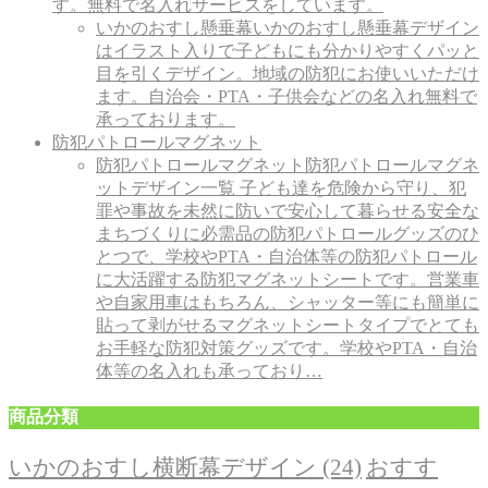
す。無料で名入れサービスをしています。
いかのおすし懸垂幕
いかのおすし懸垂幕デザイン
はイラスト入りで子どもにも分かりやすくパッと
目を引くデザイン。地域の防犯にお使いいただけ
ます。自治会・PTA・子供会などの名入れ無料で
承っております。
防犯パトロールマグネット
防犯パトロールマグネット
防犯パトロールマグネ
ットデザイン一覧 子ども達を危険から守り、犯
罪や事故を未然に防いで安心して暮らせる安全な
まちづくりに必需品の防犯パトロールグッズのひ
とつで、学校やPTA・自治体等の防犯パトロール
に大活躍する防犯マグネットシートです。営業車
や自家用車はもちろん、シャッター等にも簡単に
貼って剥がせるマグネットシートタイプでとても
お手軽な防犯対策グッズです。学校やPTA・自治
体等の名入れも承っており…
商品分類
おすす
いかのおすし横断幕デザイン
(24)