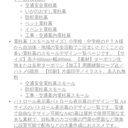
交通安全電柱幕
いかのおすし電柱幕
防犯電柱幕
ペット電柱幕
イベント電柱幕
工事・交通案内電柱幕
電柱幕［スモールサイズ］
小学校・中学校のＰＴＡ様
から自治体・地域の安全活動でご注文いただくことの
多い電柱幕のスモールデザイン一覧ページです。 【サ
イズ】高さ600mm×幅400mm 【素材】ターポリン生
地または反射ターポリン【加工】周囲縫製ロープ込／
ハトメ6箇所 【印刷】片面印字／イラスト、名入れ無
料
交通安全電柱幕スモール
防犯電柱幕スモール
工事・交通案内電柱幕スモール
パトロール表示幕
パトロール表示幕のデザイン一覧 A4
サイズのパトロール表示幕のデザイン一覧です。安価
で自由なデザイン可能なA4の幕は屋外で使用可能な丈
夫な素材で、自転車のカゴや家の門扉や壁面など簡単
に設置可能で配布などの大量作成におススメです。