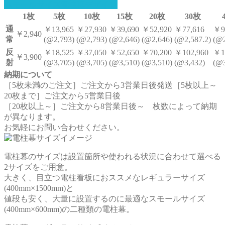
スモールサイズ電柱幕デザイン
1枚
5枚
10枚
15枚
20枚
30枚
通
￥13,965
￥27,930
￥39,690
￥52,920
￥77,616
￥9
￥2,940
常
(@2,793)
(@2,793)
(@2,646)
(@2,646)
(@2,587.2)
(@2
反
￥18,525
￥37,050
￥52,650
￥70,200
￥102,960
￥1
￥3,900
射
(@3,705)
(@3,705)
(@3,510)
(@3,510)
(@3,432)
(@3
納期について
［5枚未満のご注文］ご注文から3営業日後発送［5枚以上～
20枚まで］ご注文から5営業日後
［20枚以上～］ご注文から8営業日後～ 枚数によって納期
が異なります。
お気軽にお問い合わせください。
電柱幕のサイズは設置箇所や使われる状況に合わせて選べる
2サイズをご用意。
大きく、目立つ電柱看板におススメなレギュラーサイズ
(400mm×1500mm)と
値段も安く、大量に設置するのに最適なスモールサイズ
(400mm×600mm)の二種類の電柱幕。