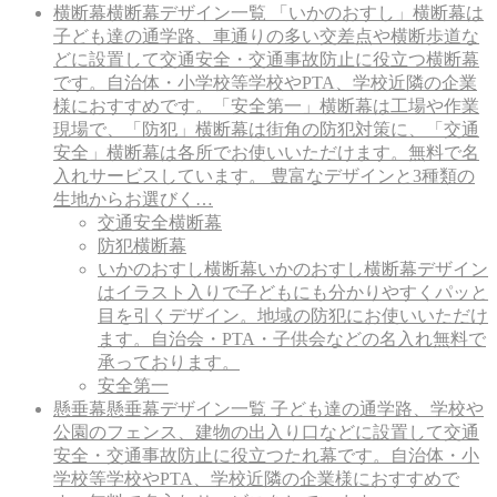
横断幕
横断幕デザイン一覧 「いかのおすし」横断幕は
子ども達の通学路、車通りの多い交差点や横断歩道な
どに設置して交通安全・交通事故防止に役立つ横断幕
です。自治体・小学校等学校やPTA、学校近隣の企業
様におすすめです。「安全第一」横断幕は工場や作業
現場で、「防犯」横断幕は街角の防犯対策に、「交通
安全」横断幕は各所でお使いいただけます。無料で名
入れサービスしています。 豊富なデザインと3種類の
生地からお選びく…
交通安全横断幕
防犯横断幕
いかのおすし横断幕
いかのおすし横断幕デザイン
はイラスト入りで子どもにも分かりやすくパッと
目を引くデザイン。地域の防犯にお使いいただけ
ます。自治会・PTA・子供会などの名入れ無料で
承っております。
安全第一
懸垂幕
懸垂幕デザイン一覧 子ども達の通学路、学校や
公園のフェンス、建物の出入り口などに設置して交通
安全・交通事故防止に役立つたれ幕です。自治体・小
学校等学校やPTA、学校近隣の企業様におすすめで