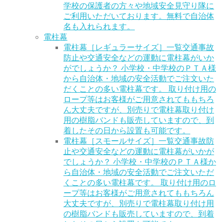
学校の保護者の方々や地域安全見守り隊に
ご利用いただいております。無料で自治体
名も入れられます。
電柱幕
電柱幕［レギュラーサイズ］一覧
交通事故
防止や交通安全などの運動に電柱幕がいか
がでしょうか？ 小学校・中学校のＰＴＡ様
から自治体・地域の安全活動でご注文いた
だくことの多い電柱幕です。 取り付け用の
ロープ等はお客様がご用意されてももちろ
ん大丈夫ですが、別売りで電柱幕取り付け
用の樹脂バンドも販売していますので、到
着したその日から設置も可能です。
電柱幕［スモールサイズ］一覧
交通事故防
止や交通安全などの運動に電柱幕がいかが
でしょうか？ 小学校・中学校のＰＴＡ様か
ら自治体・地域の安全活動でご注文いただ
くことの多い電柱幕です。 取り付け用のロ
ープ等はお客様がご用意されてももちろん
大丈夫ですが、別売りで電柱幕取り付け用
の樹脂バンドも販売していますので、到着