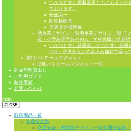
いかのおすし横断幕
子どもにも分かり
ております。
安全第一
防犯横断幕
交通安全横断幕
懸垂幕デザイン一覧
懸垂幕デザイン一覧 子
体・小学校等学校やPTA、学校近隣の企業
いかのおすし懸垂幕
いかのおすし懸垂
PTA・子供会などの名入れ無料で承っ
防犯パトロールマグネット
防犯パトロールマグネット一覧
商品無料貸出し
ご利用ガイド
制作実績
お問い合わせ
menu
CLOSE
取扱商品一覧
交通安全旗
交通安全・横断旗デザイン一覧
交通安全旗・