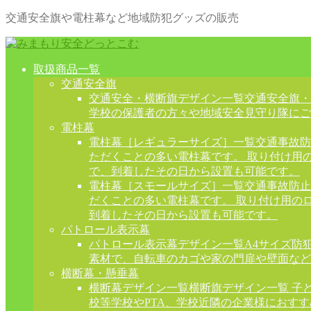
交通安全旗や電柱幕など地域防犯グッズの販売
取扱商品一覧
交通安全旗
交通安全・横断旗デザイン一覧
交通安全旗・
学校の保護者の方々や地域安全見守り隊にご
電柱幕
電柱幕［レギュラーサイズ］一覧
交通事故防
ただくことの多い電柱幕です。 取り付け用
で、到着したその日から設置も可能です。
電柱幕［スモールサイズ］一覧
交通事故防止
だくことの多い電柱幕です。 取り付け用の
到着したその日から設置も可能です。
パトロール表示幕
パトロール表示幕デザイン一覧
A4サイズ防
素材で、自転車のカゴや家の門扉や壁面など
横断幕・懸垂幕
横断幕デザイン一覧
横断旗デザイン一覧 子
校等学校やPTA、学校近隣の企業様におす