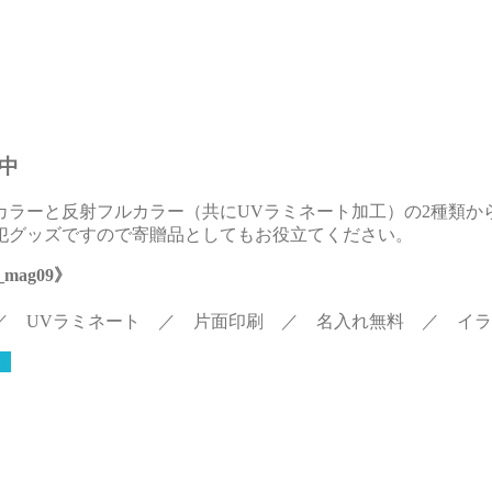
中
カラーと反射フルカラー（共にUVラミネート加工）の2種類か
犯グッズですので寄贈品としてもお役立てください。
ag09》
／ UVラミネート ／ 片面印刷 ／ 名入れ無料 ／ イ
せ