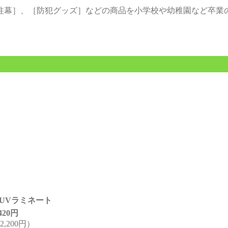
柱幕］、［防犯グッズ］などの商品を小学校や幼稚園など卒業
UVラミネート
,420円
,200円）