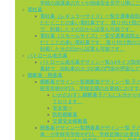
学校の保護者の方々や地域安全見守り隊にご
電柱幕
電柱幕［レギュラーサイズ］一覧
交通事故防
ただくことの多い電柱幕です。 取り付け用
で、到着したその日から設置も可能です。
電柱幕［スモールサイズ］一覧
交通事故防止
だくことの多い電柱幕です。 取り付け用の
到着したその日から設置も可能です。
パトロール表示幕
パトロール表示幕デザイン一覧
A4サイズ防
素材で、自転車のカゴや家の門扉や壁面など
横断幕・懸垂幕
横断幕デザイン一覧
横断旗デザイン一覧 子
校等学校やPTA、学校近隣の企業様におす
いかのおすし横断幕
子どもにも分かり
ております。
安全第一
防犯横断幕
交通安全横断幕
懸垂幕デザイン一覧
懸垂幕デザイン一覧 子
体・小学校等学校やPTA、学校近隣の企業