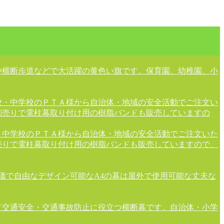
や横断歩道などで大活躍の黄色い旗です。保育園、幼稚園、小
校・中学校のＰＴＡ様から自治体・地域の安全活動でご注文い
別売りで電柱幕取り付け用の樹脂バンドも販売していますの
・中学校のＰＴＡ様から自治体・地域の安全活動でご注文いた
売りで電柱幕取り付け用の樹脂バンドも販売していますので、
安価で自由なデザイン可能なA4の幕は屋外で使用可能な丈夫な
て交通安全・交通事故防止に役立つ横断幕です。自治体・小学