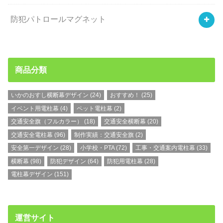
防犯パトロールマグネット
商品分類
いかのおすし横断幕デザイン
(24)
おすすめ！
(25)
イベント用電柱幕
(4)
ペット電柱幕
(2)
交通安全旗（フルカラー）
(18)
交通安全横断幕
(20)
交通安全電柱幕
(96)
制作実績：交通安全旗
(2)
安全第一デザイン
(28)
小学校・PTA
(72)
工事・交通案内電柱幕
(33)
横断幕
(98)
防犯デザイン
(64)
防犯用電柱幕
(28)
電柱幕デザイン
(151)
運営サイト