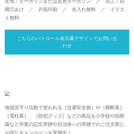
生地：ターポリンまたは反射ターポリン ／ 加工：四
隅穴あけ ／ 片面印刷 ／ 名入れ無料 ／ イラス
ト無料
こちらのパトロール表示幕デザインでお問い合
わせ
地域見守り活動で使われる［交通安全旗］や［横断幕］
［電柱幕］、［防犯グッズ］などの商品を小学校や幼稚
園など卒業の記念寄贈や自治体への寄贈でのご注文際に
お得なキャンペーンを実施中！