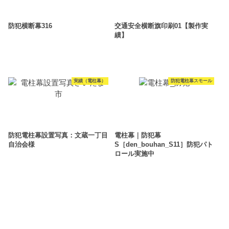
防犯横断幕316
交通安全横断旗印刷01【製作実
績】
実績（電柱幕）
防犯電柱幕スモール
防犯電柱幕設置写真：文蔵一丁目
電柱幕｜防犯幕
自治会様
S［den_bouhan_S11］防犯パト
ロール実施中