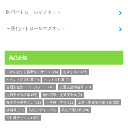
防犯パトロールマグネット
防犯パトロールマグネット
商品分類
いかのおすし横断幕デザイン
(24)
おすすめ！
(25)
イベント用電柱幕
(4)
ペット電柱幕
(2)
交通安全旗（フルカラー）
(18)
交通安全横断幕
(20)
交通安全電柱幕
(96)
制作実績：交通安全旗
(2)
安全第一デザイン
(28)
小学校・PTA
(72)
工事・交通案内電柱幕
(33)
横断幕
(98)
防犯デザイン
(64)
防犯用電柱幕
(28)
電柱幕デザイン
(151)