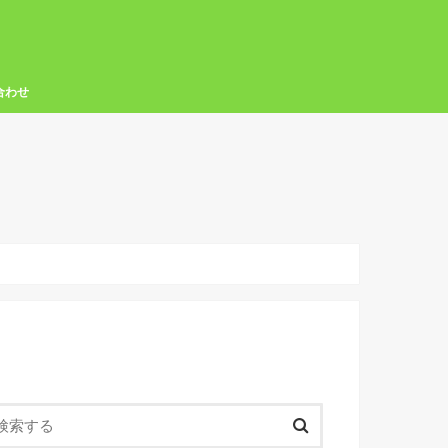
合わせ
いかのおすし横断幕
安全第一
防犯横断幕
交通安全横断幕
いかのおすし懸垂幕