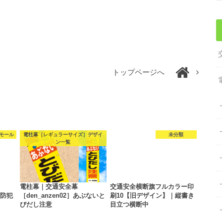
トップページへ
モール
電柱幕［レギュラーサイズ］デザイ
未分類
ン一覧
電柱幕｜交通安全幕
交通安全横断旗フルカラー印
］防犯
［den_anzen02］あぶないと
刷10【旧デザイン】｜縦書き
びだし注意
目立つ横断中