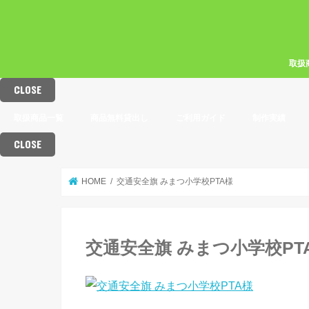
取扱
CLOSE
交通
電柱
パト
横断
防犯
取扱商品一覧
商品無料貸出し
ご利用ガイド
制作実績
CLOSE
交通安全旗
電柱幕
パトロール表示幕
横断幕・懸垂幕
防犯パトロールマグネット
交通安全・横断旗デザイン一覧
電柱幕［レギュラーサイズ］一覧
電柱幕［スモールサイズ］一覧
パトロール表示幕デザイン一覧
横断幕デザイン一覧
懸垂幕デザイン一覧
防犯パトロールマグネット一覧
HOME
交通安全旗 みまつ小学校PTA様
交通安全旗 みまつ小学校PT