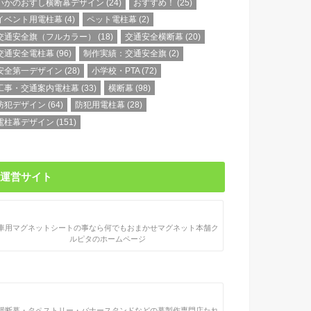
いかのおすし横断幕デザイン
(24)
おすすめ！
(25)
イベント用電柱幕
(4)
ペット電柱幕
(2)
交通安全旗（フルカラー）
(18)
交通安全横断幕
(20)
交通安全電柱幕
(96)
制作実績：交通安全旗
(2)
安全第一デザイン
(28)
小学校・PTA
(72)
工事・交通案内電柱幕
(33)
横断幕
(98)
防犯デザイン
(64)
防犯用電柱幕
(28)
電柱幕デザイン
(151)
運営サイト
車用マグネットシートの事なら何でもおまかせマグネット本舗ク
ルピタのホームページ
横断幕・タペストリー・バナースタンドなどの幕製作専門店たれ