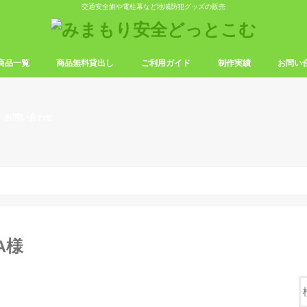
交通安全旗や電柱幕など地域防犯グッズの販売
商品一覧
商品無料貸出し
ご利用ガイド
制作実績
お問い
安全旗
幕
ロール表示幕
幕・懸垂幕
パトロールマグネット
交通安全・横断旗デザイン一覧
電柱幕［レギュラーサイズ］一覧
電柱幕［スモールサイズ］一覧
パトロール表示幕デザイン一覧
横断幕デザイン一覧
懸垂幕デザイン一覧
防犯パトロールマグネット一覧
お問い合わせ
いかのおすし横断幕
安全第一
防犯横断幕
交通安全横断幕
いかのおすし懸垂幕
A様