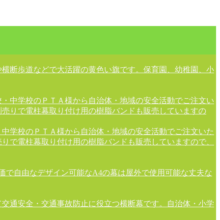
や横断歩道などで大活躍の黄色い旗です。保育園、幼稚園、小
校・中学校のＰＴＡ様から自治体・地域の安全活動でご注文い
別売りで電柱幕取り付け用の樹脂バンドも販売していますの
・中学校のＰＴＡ様から自治体・地域の安全活動でご注文いた
売りで電柱幕取り付け用の樹脂バンドも販売していますので、
安価で自由なデザイン可能なA4の幕は屋外で使用可能な丈夫な
て交通安全・交通事故防止に役立つ横断幕です。自治体・小学