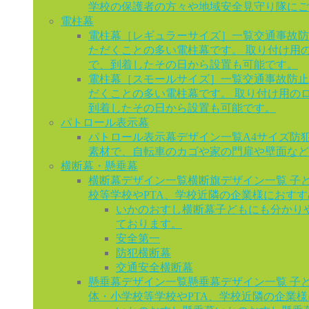
学校の保護者の方々や地域安全見守り隊にご
電柱幕
電柱幕［レギュラーサイズ］一覧
交通事故防
ただくことの多い電柱幕です。 取り付け用
で、到着したその日から設置も可能です。
電柱幕［スモールサイズ］一覧
交通事故防止
だくことの多い電柱幕です。 取り付け用の
到着したその日から設置も可能です。
パトロール表示幕
パトロール表示幕デザイン一覧
A4サイズ防
素材で、自転車のカゴや家の門扉や壁面など
横断幕・懸垂幕
横断幕デザイン一覧
横断旗デザイン一覧 子
校等学校やPTA、学校近隣の企業様におす
いかのおすし横断幕
子どもにも分かり
ております。
安全第一
防犯横断幕
交通安全横断幕
懸垂幕デザイン一覧
懸垂幕デザイン一覧 子
体・小学校等学校やPTA、学校近隣の企業