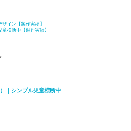
デザイン【製作実績】
児童横断中【製作実績】
。
ン）｜シンプル児童横断中