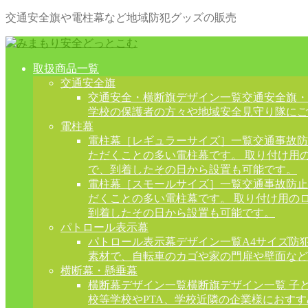
交通安全旗や電柱幕など地域防犯グッズの販売
取扱商品一覧
交通安全旗
交通安全・横断旗デザイン一覧
交通安全旗・
学校の保護者の方々や地域安全見守り隊にご
電柱幕
電柱幕［レギュラーサイズ］一覧
交通事故防
ただくことの多い電柱幕です。 取り付け用
で、到着したその日から設置も可能です。
電柱幕［スモールサイズ］一覧
交通事故防止
だくことの多い電柱幕です。 取り付け用の
到着したその日から設置も可能です。
パトロール表示幕
パトロール表示幕デザイン一覧
A4サイズ防
素材で、自転車のカゴや家の門扉や壁面など
横断幕・懸垂幕
横断幕デザイン一覧
横断旗デザイン一覧 子
校等学校やPTA、学校近隣の企業様におす