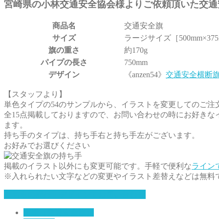
宮崎県の小林交通安全協会様よりご依頼頂いた交通
商品名
交通安全旗
サイズ
ラージサイズ［500mm×37
旗の重さ
約170g
パイプの長さ
750mm
デザイン
《anzen54》
交通安全横断旗
【スタッフより】
単色タイプの54のサンプルから、イラストを変更してのご注
全15点掲載しておりますので、お問い合わせの時にお好き
ます。
持ち手のタイプは、持ち手右と持ち手左がございます。
お好みでお選びください
掲載のイラスト以外にも変更可能です。手軽で便利な
ライン
※入れられたい文字などの変更やイラスト差替えなどは無料
こちらの商品・デザインでお問い合わせ
実績（交通安全旗）