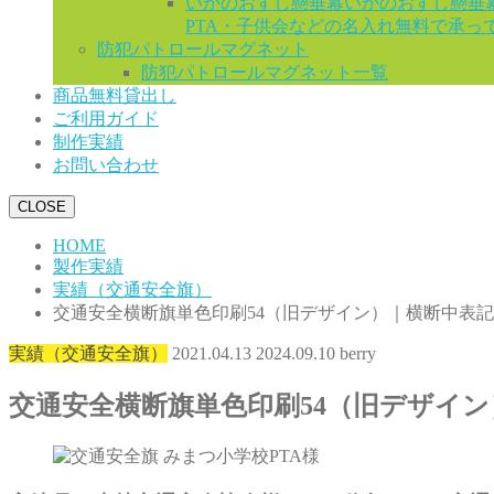
いかのおすし懸垂幕
いかのおすし懸垂
PTA・子供会などの名入れ無料で承っ
防犯パトロールマグネット
防犯パトロールマグネット一覧
商品無料貸出し
ご利用ガイド
制作実績
お問い合わせ
CLOSE
HOME
製作実績
実績（交通安全旗）
交通安全横断旗単色印刷54（旧デザイン）｜横断中表
実績（交通安全旗）
2021.04.13
2024.09.10
berry
交通安全横断旗単色印刷54（旧デザイ