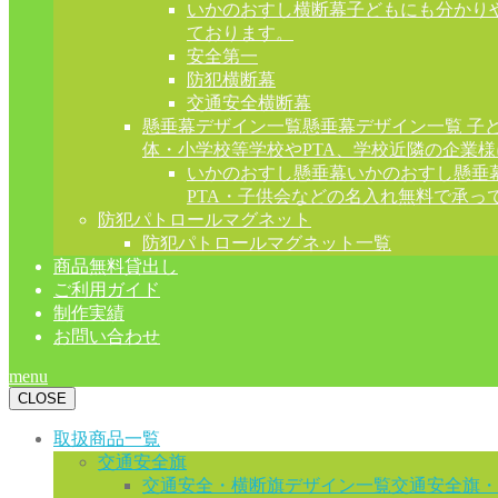
いかのおすし横断幕
子どもにも分かり
ております。
安全第一
防犯横断幕
交通安全横断幕
懸垂幕デザイン一覧
懸垂幕デザイン一覧 子
体・小学校等学校やPTA、学校近隣の企業
いかのおすし懸垂幕
いかのおすし懸垂
PTA・子供会などの名入れ無料で承っ
防犯パトロールマグネット
防犯パトロールマグネット一覧
商品無料貸出し
ご利用ガイド
制作実績
お問い合わせ
menu
CLOSE
取扱商品一覧
交通安全旗
交通安全・横断旗デザイン一覧
交通安全旗・