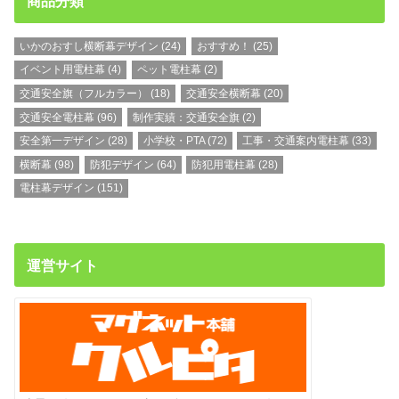
商品分類
いかのおすし横断幕デザイン
(24)
おすすめ！
(25)
イベント用電柱幕
(4)
ペット電柱幕
(2)
交通安全旗（フルカラー）
(18)
交通安全横断幕
(20)
交通安全電柱幕
(96)
制作実績：交通安全旗
(2)
安全第一デザイン
(28)
小学校・PTA
(72)
工事・交通案内電柱幕
(33)
横断幕
(98)
防犯デザイン
(64)
防犯用電柱幕
(28)
電柱幕デザイン
(151)
運営サイト