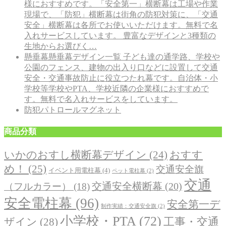
様におすすめです。「安全第一」横断幕は工場や作業
現場で、「防犯」横断幕は街角の防犯対策に、「交通
安全」横断幕は各所でお使いいただけます。無料で名
入れサービスしています。 豊富なデザインと3種類の
生地からお選びく…
懸垂幕
懸垂幕デザイン一覧 子ども達の通学路、学校や
公園のフェンス、建物の出入り口などに設置して交通
安全・交通事故防止に役立つたれ幕です。自治体・小
学校等学校やPTA、学校近隣の企業様におすすめで
す。無料で名入れサービスをしています。
防犯パトロールマグネット
商品分類
おすす
いかのおすし横断幕デザイン
(24)
め！
(25)
交通安全旗
イベント用電柱幕
(4)
ペット電柱幕
(2)
交通
交通安全横断幕
(20)
（フルカラー）
(18)
安全電柱幕
(96)
安全第一デ
制作実績：交通安全旗
(2)
小学校・PTA
(72)
工事・交通
ザイン
(28)