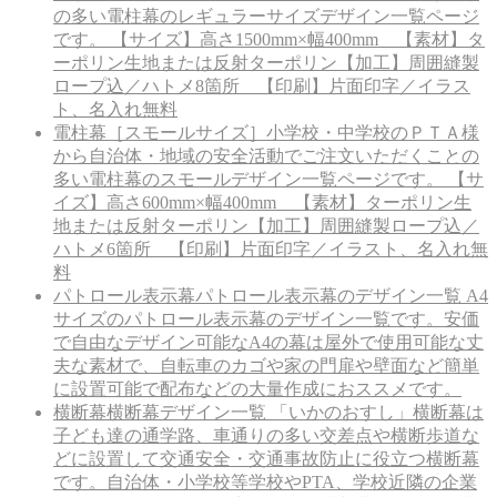
の多い電柱幕のレギュラーサイズデザイン一覧ページ
です。 【サイズ】高さ1500mm×幅400mm 【素材】タ
ーポリン生地または反射ターポリン【加工】周囲縫製
ロープ込／ハトメ8箇所 【印刷】片面印字／イラス
ト、名入れ無料
電柱幕［スモールサイズ］
小学校・中学校のＰＴＡ様
から自治体・地域の安全活動でご注文いただくことの
多い電柱幕のスモールデザイン一覧ページです。 【サ
イズ】高さ600mm×幅400mm 【素材】ターポリン生
地または反射ターポリン【加工】周囲縫製ロープ込／
ハトメ6箇所 【印刷】片面印字／イラスト、名入れ無
料
パトロール表示幕
パトロール表示幕のデザイン一覧 A4
サイズのパトロール表示幕のデザイン一覧です。安価
で自由なデザイン可能なA4の幕は屋外で使用可能な丈
夫な素材で、自転車のカゴや家の門扉や壁面など簡単
に設置可能で配布などの大量作成におススメです。
横断幕
横断幕デザイン一覧 「いかのおすし」横断幕は
子ども達の通学路、車通りの多い交差点や横断歩道な
どに設置して交通安全・交通事故防止に役立つ横断幕
です。自治体・小学校等学校やPTA、学校近隣の企業