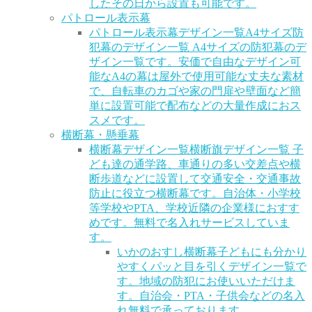
したその日から設置も可能です。
パトロール表示幕
パトロール表示幕デザイン一覧
A4サイズ防
犯幕のデザイン一覧 A4サイズの防犯幕のデ
ザイン一覧です。安価で自由なデザイン可
能なA4の幕は屋外で使用可能な丈夫な素材
で、自転車のカゴや家の門扉や壁面など簡
単に設置可能で配布などの大量作成におス
スメです。
横断幕・懸垂幕
横断幕デザイン一覧
横断旗デザイン一覧 子
ども達の通学路、車通りの多い交差点や横
断歩道などに設置して交通安全・交通事故
防止に役立つ横断幕です。自治体・小学校
等学校やPTA、学校近隣の企業様におすす
めです。無料で名入れサービスしていま
す。
いかのおすし横断幕
子どもにも分かり
やすくパッと目を引くデザイン一覧で
す。地域の防犯にお使いいただけま
す。自治会・PTA・子供会などの名入
れ無料で承っております。