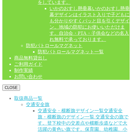
をしています。
いかのおすし懸垂幕
いかのおすし懸垂
幕デザインはイラスト入りで子どもに
も分かりやすくパッと目を引くデザイ
ン。地域の防犯にお使いいただけま
す。自治会・PTA・子供会などの名入
れ無料で承っております。
防犯パトロールマグネット
防犯パトロールマグネット一覧
商品無料貸出し
ご利用ガイド
制作実績
お問い合わせ
CLOSE
取扱商品一覧
交通安全旗
交通安全・横断旗デザイン一覧
交通安全
旗・横断旗のデザイン一覧 交通安全の旗で
す。登下校中の交差点や横断歩道などで大
活躍の黄色い旗です。保育園、幼稚園、小