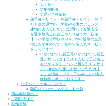
安全第一
防犯横断幕
交通安全横断幕
懸垂幕デザイン一覧
懸垂幕デザイン一覧 子
ども達の通学路、学校や公園のフェンス、
建物の出入り口などに設置して交通安全・
交通事故防止に役立つたれ幕です。自治
体・小学校等学校やPTA、学校近隣の企業
様におすすめです。無料で名入れサービス
をしています。
いかのおすし懸垂幕
いかのおすし懸垂
幕デザインはイラスト入りで子どもに
も分かりやすくパッと目を引くデザイ
ン。地域の防犯にお使いいただけま
す。自治会・PTA・子供会などの名入
れ無料で承っております。
防犯パトロールマグネット
防犯パトロールマグネット一覧
商品無料貸出し
ご利用ガイド
制作実績