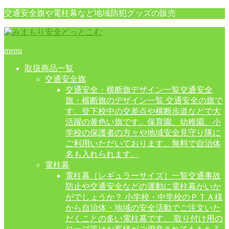
交通安全旗や電柱幕など地域防犯グッズの販売
menu
取扱商品一覧
交通安全旗
交通安全・横断旗デザイン一覧
交通安全
旗・横断旗のデザイン一覧 交通安全の旗で
す。登下校中の交差点や横断歩道などで大
活躍の黄色い旗です。保育園、幼稚園、小
学校の保護者の方々や地域安全見守り隊に
ご利用いただいております。無料で自治体
名も入れられます。
電柱幕
電柱幕［レギュラーサイズ］一覧
交通事故
防止や交通安全などの運動に電柱幕がいか
がでしょうか？ 小学校・中学校のＰＴＡ様
から自治体・地域の安全活動でご注文いた
だくことの多い電柱幕です。 取り付け用の