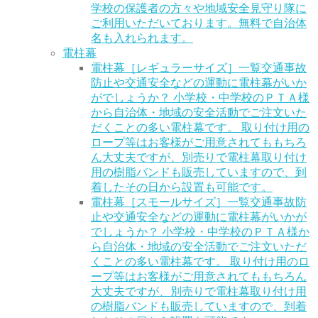
学校の保護者の方々や地域安全見守り隊に
ご利用いただいております。無料で自治体
名も入れられます。
電柱幕
電柱幕［レギュラーサイズ］一覧
交通事故
防止や交通安全などの運動に電柱幕がいか
がでしょうか？ 小学校・中学校のＰＴＡ様
から自治体・地域の安全活動でご注文いた
だくことの多い電柱幕です。 取り付け用の
ロープ等はお客様がご用意されてももちろ
ん大丈夫ですが、別売りで電柱幕取り付け
用の樹脂バンドも販売していますので、到
着したその日から設置も可能です。
電柱幕［スモールサイズ］一覧
交通事故防
止や交通安全などの運動に電柱幕がいかが
でしょうか？ 小学校・中学校のＰＴＡ様か
ら自治体・地域の安全活動でご注文いただ
くことの多い電柱幕です。 取り付け用のロ
ープ等はお客様がご用意されてももちろん
大丈夫ですが、別売りで電柱幕取り付け用
の樹脂バンドも販売していますので、到着