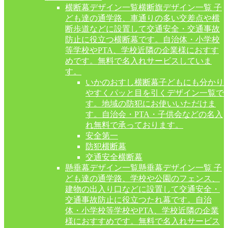
横断幕デザイン一覧
横断旗デザイン一覧 子
ども達の通学路、車通りの多い交差点や横
断歩道などに設置して交通安全・交通事故
防止に役立つ横断幕です。自治体・小学校
等学校やPTA、学校近隣の企業様におすす
めです。無料で名入れサービスしていま
す。
いかのおすし横断幕
子どもにも分かり
やすくパッと目を引くデザイン一覧で
す。地域の防犯にお使いいただけま
す。自治会・PTA・子供会などの名入
れ無料で承っております。
安全第一
防犯横断幕
交通安全横断幕
懸垂幕デザイン一覧
懸垂幕デザイン一覧 子
ども達の通学路、学校や公園のフェンス、
建物の出入り口などに設置して交通安全・
交通事故防止に役立つたれ幕です。自治
体・小学校等学校やPTA、学校近隣の企業
様におすすめです。無料で名入れサービス