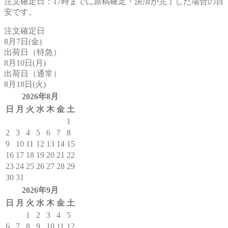
注文確定日：17時までに原稿確定・決済が完了した場合の目
安です。
注文確定日
8月7日(金)
出荷日（特急）
8月10日(月)
出荷日（通常）
8月18日(火)
2026年8月
日
月
火
水
木
金
土
1
2
3
4
5
6
7
8
9
10
11
12
13
14
15
16
17
18
19
20
21
22
23
24
25
26
27
28
29
30
31
2026年9月
日
月
火
水
木
金
土
1
2
3
4
5
6
7
8
9
10
11
12