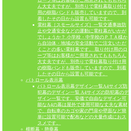
ロープ等はお客様がご用意されてももちろ
ん大丈夫ですが、別売りで電柱幕取り付け
用の樹脂バンドも販売していますので、到
着したその日から設置も可能です。
電柱幕［スモールサイズ］一覧
交通事故防
止や交通安全などの運動に電柱幕がいかが
でしょうか？ 小学校・中学校のＰＴＡ様か
ら自治体・地域の安全活動でご注文いただ
くことの多い電柱幕です。 取り付け用のロ
ープ等はお客様がご用意されてももちろん
大丈夫ですが、別売りで電柱幕取り付け用
の樹脂バンドも販売していますので、到着
したその日から設置も可能です。
パトロール表示幕
パトロール表示幕デザイン一覧
A4サイズ防
犯幕のデザイン一覧 A4サイズの防犯幕のデ
ザイン一覧です。安価で自由なデザイン可
能なA4の幕は屋外で使用可能な丈夫な素材
で、自転車のカゴや家の門扉や壁面など簡
単に設置可能で配布などの大量作成におス
スメです。
横断幕・懸垂幕