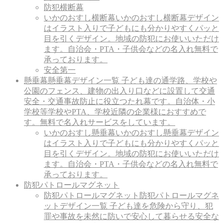
防犯横断幕
いかのおすし横断幕
いかのおすし横断幕デザイン
はイラスト入りで子どもにも分かりやすくパッと
目を引くデザイン。地域の防犯にお使いいただけ
ます。自治会・PTA・子供会などの名入れ無料で
承っております。
安全第一
懸垂幕
懸垂幕デザイン一覧 子ども達の通学路、学校や
公園のフェンス、建物の出入り口などに設置して交通
安全・交通事故防止に役立つたれ幕です。自治体・小
学校等学校やPTA、学校近隣の企業様におすすめで
す。無料で名入れサービスをしています。
いかのおすし懸垂幕
いかのおすし懸垂幕デザイン
はイラスト入りで子どもにも分かりやすくパッと
目を引くデザイン。地域の防犯にお使いいただけ
ます。自治会・PTA・子供会などの名入れ無料で
承っております。
防犯パトロールマグネット
防犯パトロールマグネット
防犯パトロールマグネ
ットデザイン一覧 子ども達を危険から守り、犯
罪や事故を未然に防いで安心して暮らせる安全な