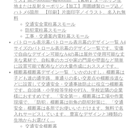
イズ】高さ600mm×幅400mm 【素材】ターポリン生
地または反射ターポリン【加工】周囲縫製ロープ込／
ハトメ6箇所 【印刷】片面印字／イラスト、名入れ無
料
交通安全電柱幕スモール
防犯電柱幕スモール
工事・交通案内電柱幕スモール
パトロール表示幕
パトロール表示幕のデザイン一覧 A4
サイズのパトロール表示幕のデザイン一覧です。安価
で自由なデザイン可能なA4の幕は屋外で使用可能な丈
夫な素材で、自転車のカゴや家の門扉や壁面など簡単
に設置可能で配布などの大量作成におススメです。
横断幕
横断幕デザイン一覧 「いかのおすし」横断幕は
子ども達の通学路、車通りの多い交差点や横断歩道な
どに設置して交通安全・交通事故防止に役立つ横断幕
です。自治体・小学校等学校やPTA、学校近隣の企業
様におすすめです。「安全第一」横断幕は工場や作業
現場で、「防犯」横断幕は街角の防犯対策に、「交通
安全」横断幕は各所でお使いいただけます。無料で名
入れサービスしています。 豊富なデザインと3種類の
生地からお選びく…
交通安全横断幕