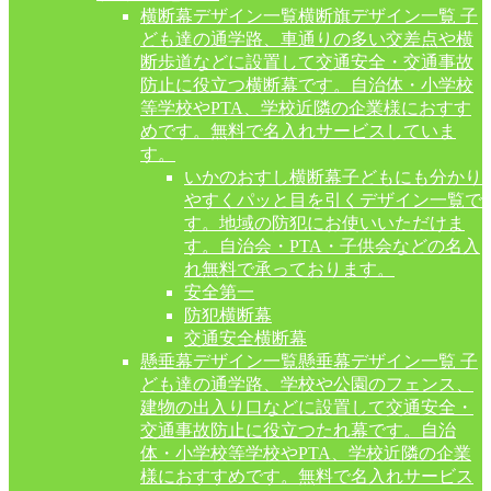
横断幕デザイン一覧
横断旗デザイン一覧 子
ども達の通学路、車通りの多い交差点や横
断歩道などに設置して交通安全・交通事故
防止に役立つ横断幕です。自治体・小学校
等学校やPTA、学校近隣の企業様におすす
めです。無料で名入れサービスしていま
す。
いかのおすし横断幕
子どもにも分かり
やすくパッと目を引くデザイン一覧で
す。地域の防犯にお使いいただけま
す。自治会・PTA・子供会などの名入
れ無料で承っております。
安全第一
防犯横断幕
交通安全横断幕
懸垂幕デザイン一覧
懸垂幕デザイン一覧 子
ども達の通学路、学校や公園のフェンス、
建物の出入り口などに設置して交通安全・
交通事故防止に役立つたれ幕です。自治
体・小学校等学校やPTA、学校近隣の企業
様におすすめです。無料で名入れサービス