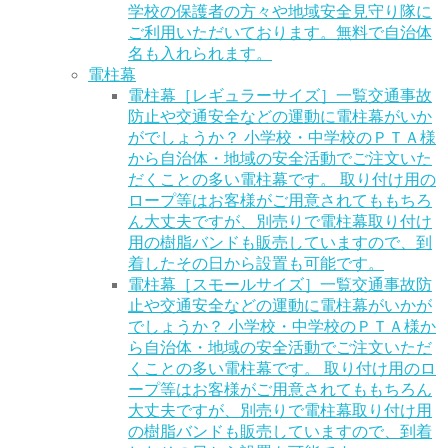
学校の保護者の方々や地域安全見守り隊に
ご利用いただいております。無料で自治体
名も入れられます。
電柱幕
電柱幕［レギュラーサイズ］一覧
交通事故
防止や交通安全などの運動に電柱幕がいか
がでしょうか？ 小学校・中学校のＰＴＡ様
から自治体・地域の安全活動でご注文いた
だくことの多い電柱幕です。 取り付け用の
ロープ等はお客様がご用意されてももちろ
ん大丈夫ですが、別売りで電柱幕取り付け
用の樹脂バンドも販売していますので、到
着したその日から設置も可能です。
電柱幕［スモールサイズ］一覧
交通事故防
止や交通安全などの運動に電柱幕がいかが
でしょうか？ 小学校・中学校のＰＴＡ様か
ら自治体・地域の安全活動でご注文いただ
くことの多い電柱幕です。 取り付け用のロ
ープ等はお客様がご用意されてももちろん
大丈夫ですが、別売りで電柱幕取り付け用
の樹脂バンドも販売していますので、到着