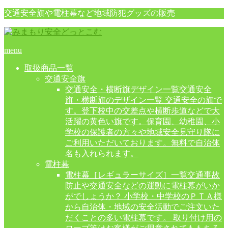
交通安全旗や電柱幕など地域防犯グッズの販売
menu
取扱商品一覧
交通安全旗
交通安全・横断旗デザイン一覧
交通安全
旗・横断旗のデザイン一覧 交通安全の旗で
す。登下校中の交差点や横断歩道などで大
活躍の黄色い旗です。保育園、幼稚園、小
学校の保護者の方々や地域安全見守り隊に
ご利用いただいております。無料で自治体
名も入れられます。
電柱幕
電柱幕［レギュラーサイズ］一覧
交通事故
防止や交通安全などの運動に電柱幕がいか
がでしょうか？ 小学校・中学校のＰＴＡ様
から自治体・地域の安全活動でご注文いた
だくことの多い電柱幕です。 取り付け用の