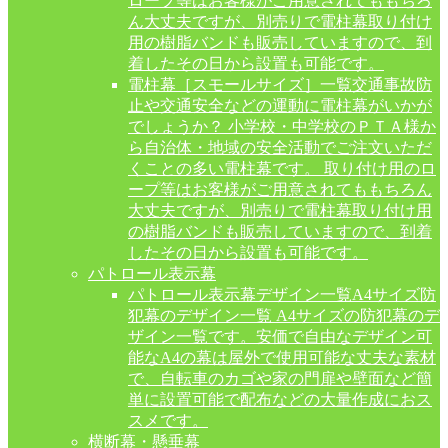
ロープ等はお客様がご用意されてももちろ
ん大丈夫ですが、別売りで電柱幕取り付け
用の樹脂バンドも販売していますので、到
着したその日から設置も可能です。
電柱幕［スモールサイズ］一覧
交通事故防
止や交通安全などの運動に電柱幕がいかが
でしょうか？ 小学校・中学校のＰＴＡ様か
ら自治体・地域の安全活動でご注文いただ
くことの多い電柱幕です。 取り付け用のロ
ープ等はお客様がご用意されてももちろん
大丈夫ですが、別売りで電柱幕取り付け用
の樹脂バンドも販売していますので、到着
したその日から設置も可能です。
パトロール表示幕
パトロール表示幕デザイン一覧
A4サイズ防
犯幕のデザイン一覧 A4サイズの防犯幕のデ
ザイン一覧です。安価で自由なデザイン可
能なA4の幕は屋外で使用可能な丈夫な素材
で、自転車のカゴや家の門扉や壁面など簡
単に設置可能で配布などの大量作成におス
スメです。
横断幕・懸垂幕