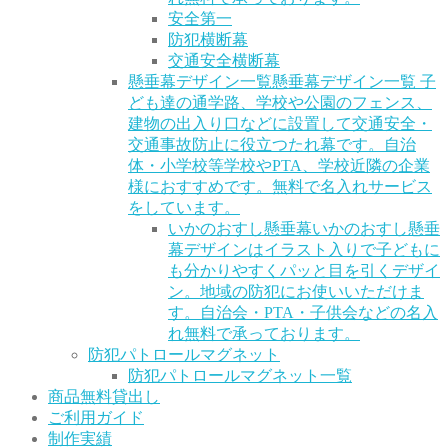
安全第一
防犯横断幕
交通安全横断幕
懸垂幕デザイン一覧
懸垂幕デザイン一覧 子
ども達の通学路、学校や公園のフェンス、
建物の出入り口などに設置して交通安全・
交通事故防止に役立つたれ幕です。自治
体・小学校等学校やPTA、学校近隣の企業
様におすすめです。無料で名入れサービス
をしています。
いかのおすし懸垂幕
いかのおすし懸垂
幕デザインはイラスト入りで子どもに
も分かりやすくパッと目を引くデザイ
ン。地域の防犯にお使いいただけま
す。自治会・PTA・子供会などの名入
れ無料で承っております。
防犯パトロールマグネット
防犯パトロールマグネット一覧
商品無料貸出し
ご利用ガイド
制作実績