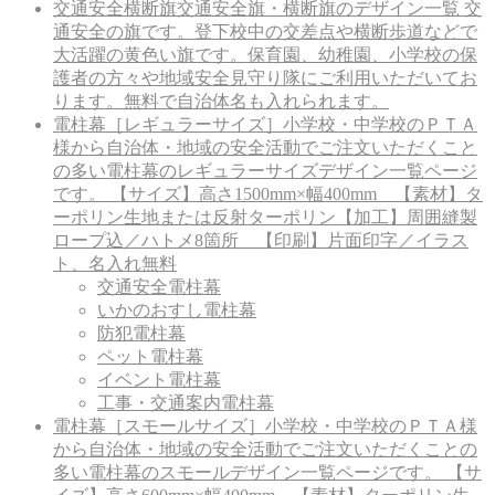
交通安全横断旗
交通安全旗・横断旗のデザイン一覧 交
通安全の旗です。登下校中の交差点や横断歩道などで
大活躍の黄色い旗です。保育園、幼稚園、小学校の保
護者の方々や地域安全見守り隊にご利用いただいてお
ります。無料で自治体名も入れられます。
電柱幕［レギュラーサイズ］
小学校・中学校のＰＴＡ
様から自治体・地域の安全活動でご注文いただくこと
の多い電柱幕のレギュラーサイズデザイン一覧ページ
です。 【サイズ】高さ1500mm×幅400mm 【素材】タ
ーポリン生地または反射ターポリン【加工】周囲縫製
ロープ込／ハトメ8箇所 【印刷】片面印字／イラス
ト、名入れ無料
交通安全電柱幕
いかのおすし電柱幕
防犯電柱幕
ペット電柱幕
イベント電柱幕
工事・交通案内電柱幕
電柱幕［スモールサイズ］
小学校・中学校のＰＴＡ様
から自治体・地域の安全活動でご注文いただくことの
多い電柱幕のスモールデザイン一覧ページです。 【サ