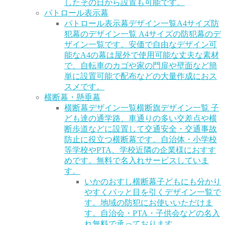
したその日から設置も可能です。
パトロール表示幕
パトロール表示幕デザイン一覧
A4サイズ防
犯幕のデザイン一覧 A4サイズの防犯幕のデ
ザイン一覧です。安価で自由なデザイン可
能なA4の幕は屋外で使用可能な丈夫な素材
で、自転車のカゴや家の門扉や壁面など簡
単に設置可能で配布などの大量作成におス
スメです。
横断幕・懸垂幕
横断幕デザイン一覧
横断旗デザイン一覧 子
ども達の通学路、車通りの多い交差点や横
断歩道などに設置して交通安全・交通事故
防止に役立つ横断幕です。自治体・小学校
等学校やPTA、学校近隣の企業様におすす
めです。無料で名入れサービスしていま
す。
いかのおすし横断幕
子どもにも分かり
やすくパッと目を引くデザイン一覧で
す。地域の防犯にお使いいただけま
す。自治会・PTA・子供会などの名入
れ無料で承っております。