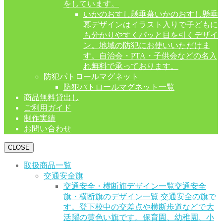
をしています。
いかのおすし懸垂幕
いかのおすし懸垂
幕デザインはイラスト入りで子どもに
も分かりやすくパッと目を引くデザイ
ン。地域の防犯にお使いいただけま
す。自治会・PTA・子供会などの名入
れ無料で承っております。
防犯パトロールマグネット
防犯パトロールマグネット一覧
商品無料貸出し
ご利用ガイド
制作実績
お問い合わせ
CLOSE
取扱商品一覧
交通安全旗
交通安全・横断旗デザイン一覧
交通安全
旗・横断旗のデザイン一覧 交通安全の旗で
す。登下校中の交差点や横断歩道などで大
活躍の黄色い旗です。保育園、幼稚園、小