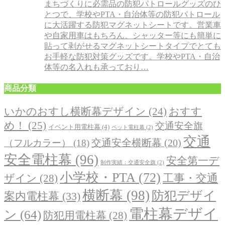
まちづくりに必需品の防犯パトロールグッズのひ
とつで、学校やPTA・自治体等の防犯パトロール
に大活躍する防犯マグネットシートです。営業車
や自家用車はもちろん、シャッター等にも簡単に
貼って剥がせるマグネットシートタイプでとても
お手軽な防犯対策グッズです。学校やPTA・自治
体等の名入れも承っており…
商品分類
おすす
いかのおすし横断幕デザイン
(24)
め！
(25)
交通安全旗
イベント用電柱幕
(4)
ペット電柱幕
(2)
交通
交通安全横断幕
(20)
（フルカラー）
(18)
安全電柱幕
(96)
安全第一デ
制作実績：交通安全旗
(2)
小学校・PTA
(72)
工事・交通
ザイン
(28)
横断幕
(98)
防犯デザイ
案内電柱幕
(33)
電柱幕デザイ
ン
(64)
防犯用電柱幕
(28)